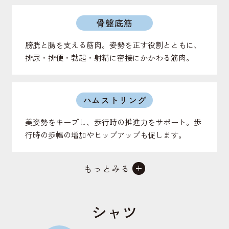
骨盤底筋
膀胱と腸を支える筋肉。姿勢を正す役割とともに、
排尿・排便・勃起・射精に密接にかかわる筋肉。
ハムストリング
美姿勢をキープし、歩行時の推進力をサポート。歩
行時の歩幅の増加やヒップアップも促します。
もっとみる
仙腸関節
背骨と骨盤をつなげる関節。上半身の体重を支え、
シャツ
地面からの衝撃を受け止める役割のある関節。