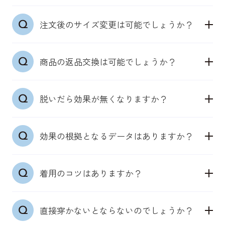
触れることで皮膚の感覚センサーを自然に刺激しま
普段の洋服サイズを目安にお選びください。皮膚の
す。
注文後のサイズ変更は可能でしょうか？
感度センサーを活かした設計のため、きつすぎない
身体本来が持つ機能を引き出し、筋肉への確実にア
サイズ選びが大切です。
プローチします。
ご注文後の商品サイズ変更はシステム上お受けする
商品の返品交換は可能でしょうか？
ことができません。出荷完了メール受信前の場合
は、マイページより一度キャンセルし再度ご注文を
●男性用機能性パンツ（ウエスト）：S／
商品の特性上、お客様都合の返品交換は未使用の場
お願いいたします。
68~76cm、M／76~84cm、L／84~94cm、LL／
脱いだら効果が無くなりますか？
合も承っておりません。何卒ご理解いただきますよ
94~104cm、3L／104~114cm
うお願いいたします。
上記サイズを目安にください。それでも迷う場合
どのアイテムも、着用いただいている時は、皮膚の
は、ぴったりした下着を選ぶことが多ければ「下の
効果の根拠となるデータはありますか？
感覚センサーから神経伝達回路を通じて、筋肉が正
サイズ」、ゆったり穿きたいなら「上のサイズ」を
しく働くよう、アプローチをします。
推奨しております。
日本臨床スポーツ医学会学術集会で効果検証の結果
着用した期間にもよりますが、一定期間効果は持続
着用のコツはありますか？
を発表しています。他のデータについても随時取得
いたします。しかし、着用しない期間が長くなる
●機能性インナーウェアシャツ（チェスト）：S／
中で、特許も取得済み（特許第7214169号）。
と、その効果は軽減をしてしまいます。
80~88ｃｍ、M／88~96cm、L／96~104cm、LL／
●「DERIT TECH（デリットテック）」機能性パン
機能性パンツ・ショーツや機能性インナーウェアシ
104~112cm
直接穿かないとならないのでしょうか？
ツ/ショーツ
ャツ・タンクトップをファッション等により日中着
上記サイズを目安にください。肌に生地が近い感覚