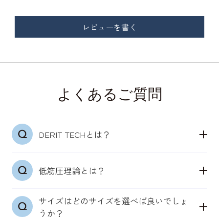
レビューを書く
よくあるご質問
DERIT TECHとは？
「デリットテック」は24時間365日着用できる、骨
低筋圧理論とは？
盤ととのう機能性インナーウェアブランドです。
理学療法士の知見とメディカル発想をベースに、も
サイズはどのサイズを選べば良いでしょ
特許取得（第7214169号）「低筋圧理論」
ともと身体が備えている機能を引き出します。
うか？
骨盤まわりの筋肉にそった独自の凹凸構造が、肌に