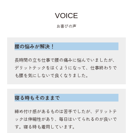
VOICE
僧帽筋
お喜びの声
肩甲骨を動かし、姿勢を保持し、首や肩の安定に関
与する筋肉。
腰の悩みが解決！
長時間の立ち仕事で腰の痛みに悩んでいましたが、
棘突起
デリットテックをはくようになって、仕事終わりで
も腰を気にしないで良くなりました。
体幹や背骨の運動軸をサポートする骨。
寝る時もそのままで
広背筋
締め付け感があるものは苦手でしたが、デリットテ
脊柱を伸展・側屈し、体幹の安定をさせ、回旋を補
ックは伸縮性があり、毎日はいてられるのが良いで
助する筋肉。
す。寝る時も着用しています。