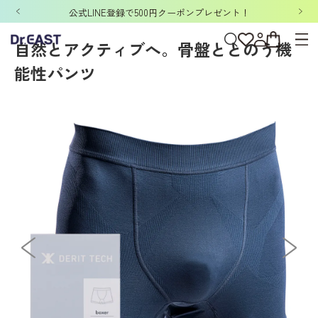
ホーム
>
DERIT TECH
>
DERIT TECHメンズ
>
パンツ
>
DERIT TECH（デリ
「洗濯ネット&ポーチ」ノベルティキャンペーン開催中！
自然とアクティブへ。骨盤ととのう機
能性パンツ