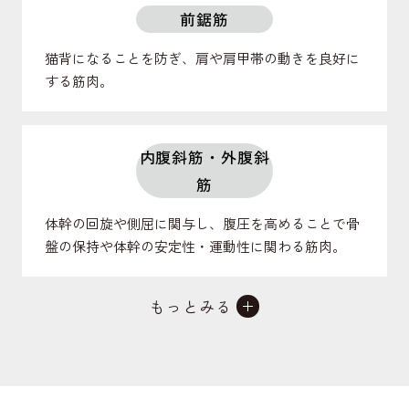
前鋸筋
猫背になることを防ぎ、肩や肩甲帯の動きを良好に
する筋肉。
内腹斜筋・外腹斜
筋
体幹の回旋や側屈に関与し、腹圧を高めることで骨
盤の保持や体幹の安定性・運動性に関わる筋肉。
もっとみる
腹直筋
体幹の前屈に関与し、腹圧を高めることで反り腰に
ならないよう骨盤の良姿勢に関わる筋肉。