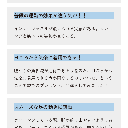
脊柱起立筋
普段の運動の効果が違う気が！！
抗重力伸展活動を通じて脊柱を伸展し姿勢保持や体
インナーマッスルが鍛えられる実感がある。ランニ
幹の安定に関与する筋肉。
ングと筋トレの姿勢が良くなる。
日ごろから気楽に着用できる！
腰回りの負担減が期待できそうなのと、日ごろから
気楽に着用できる点が両立するのはいいな、という
ことで親でのプレゼント用に購入してみました！
スムーズな足の動きに感動
ランニングしている際、脚が前に出やすいようにお
尻をサポートしてくれる感覚がある。履き心地も気