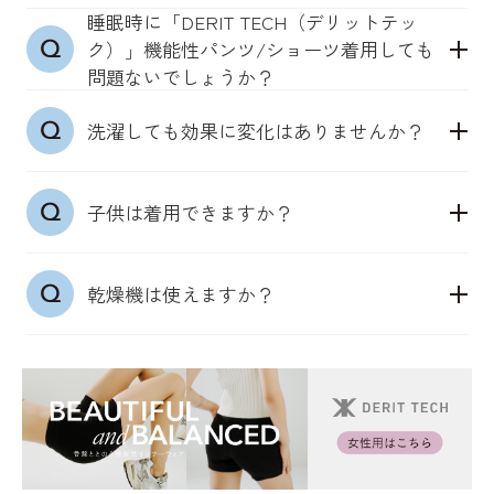
DERIT TECH が肌に触れるように穿いてください。
られない場合は、
になることを推奨しているため、迷われたら小さめ
睡眠時に「DERIT TECH（デリットテッ
●「DERIT TECH（デリットテック）」機能性パン
特に股下の部分がしっかり肌に触れると効果が期待
寝ている時間に着用いただくナイトケアとしてご活
をおすすめしております。
ク）」機能性パンツ/ショーツ着用しても
ツ/ショーツ
できます。
用いただくことで、日々、長時間着用をすることも
問題ないでしょうか？
基本は直接穿いていただくことをおすすめしており
おすすめしております。
●機能性ソックス（男女兼用）：22～25cm、
睡眠時に着用しても問題ありません。DERIT
ます。DERIT TECH の縫製が筋肉に触れるように穿
●「DERIT TECH（デリットテック）」機能性イン
機能性ソックスは、靴により着用できないこともあ
25~27cm、27~29cm
洗濯しても効果に変化はありませんか？
TECH（デリットテック）は24時間365日穿き続けら
いていただくことで、自然と筋肉が動き出すように
ナーウェアシャツ/タンクトップ
るかと思いますが、帰宅後にスリッパ替わりとして
上記サイズを展開しております。サイズが隙間の場
れるように低圧仕様になっており、どのような場面
開発されています。一枚ばきを推奨しております。
機能性インナーウェアは、着用した際にぴったりと
リセット機能にご活用いただくことも推奨しており
合は、小さめを推奨しております。
通常の洗濯と同様に洗っていただいて問題ございま
でも穿いていただくことで効果が期待できます。
はせず、さらっとした着心地の良い下着です。
ます。
子供は着用できますか？
せん。生地が肌に触れないような状態になった場合
そのため、いつものサイズであるジャストサイズで
は、買い替えをおすすめいたします。
ご着用ください。もし迷われた場合は、肌に触れや
メンズサイズが合うようでしたらご着用できます。
すいよう、小さめのサイズを選択することをおすす
乾燥機は使えますか？
医療用商品ではないため、部活や勉強時などの生活
めします。
習慣のサポートとしておすすめです。特に、早い時
女性は、下にブラジャーを着用いただくかと思いま
生地の特性上、乾燥機はおすすめはしておりませ
期からケアをすることで、姿勢のケアや体づくりに
すが、それでも皮膚の感覚センサーは反応する確認
ん。乾燥機は使用せず、洗濯ネットに入れて洗濯
もつながります。
をとっております。
後、日陰干しをしてください。
ナイトケアの場合、ブラジャーをせず、そのまま着
用いただくことでより効果が期待できます。