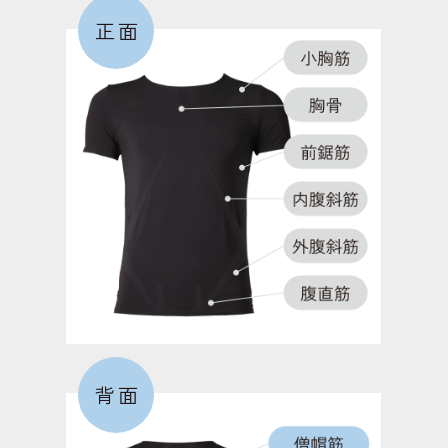
正面
大殿筋
お尻を形成する筋肉で、モモを後方に振る際に働
く。歩いたり走る際に、もっとも働く筋肉。
短内転筋
足の内側にあり、モモを閉じる動作で働く筋肉。こ
の筋力が低下すると、O脚になりやすくなる。
外側広筋
背面
膝を伸ばす筋肉。歩行時の膝の外側へのブレを防
ぎ、安定させる役割のある筋肉。