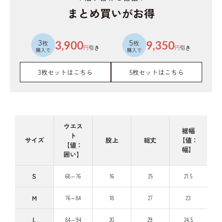
まとめ買いがお得
3
5
枚
3,900
枚
9,350
円
引き
円
引き
購入で
購入で
3枚セットはこちら
5枚セットはこちら
ウエス
裾幅
ト
サイズ
股上
総丈
【値：
【値：
幅】
囲い】
S
68～76
16
25
21.5
Ｍ
76～84
18
27
23
L
84～94
20
29
24.5