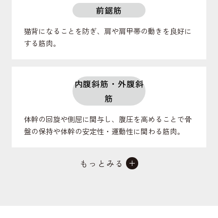
前鋸筋
猫背になることを防ぎ、肩や肩甲帯の動きを良好に
する筋肉。
内腹斜筋・外腹斜
筋
体幹の回旋や側屈に関与し、腹圧を高めることで骨
盤の保持や体幹の安定性・運動性に関わる筋肉。
もっとみる
腹直筋
体幹の前屈に関与し、腹圧を高めることで反り腰に
ならないよう骨盤の良姿勢に関わる筋肉。