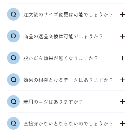
触れることで皮膚の感覚センサーを自然に刺激しま
普段の洋服サイズを目安にお選びください。皮膚の
す。
注文後のサイズ変更は可能でしょうか？
感度センサーを活かした設計のため、きつすぎない
身体本来が持つ機能を引き出し、筋肉への確実にア
サイズ選びが大切です。
プローチします。
ご注文後の商品サイズ変更はシステム上お受けする
商品の返品交換は可能でしょうか？
ことができません。出荷完了メール受信前の場合
は、マイページより一度キャンセルし再度ご注文を
●男性用機能性パンツ（ウエスト）：S／
商品の特性上、お客様都合の返品交換は未使用の場
お願いいたします。
68~76cm、M／76~84cm、L／84~94cm、LL／
脱いだら効果が無くなりますか？
合も承っておりません。何卒ご理解いただきますよ
94~104cm、3L／104~114cm
うお願いいたします。
上記サイズを目安にください。それでも迷う場合
どのアイテムも、着用いただいている時は、皮膚の
は、ぴったりした下着を選ぶことが多ければ「下の
効果の根拠となるデータはありますか？
感覚センサーから神経伝達回路を通じて、筋肉が正
サイズ」、ゆったり穿きたいなら「上のサイズ」を
しく働くよう、アプローチをします。
推奨しております。
日本臨床スポーツ医学会学術集会で効果検証の結果
着用した期間にもよりますが、一定期間効果は持続
着用のコツはありますか？
を発表しています。他のデータについても随時取得
いたします。しかし、着用しない期間が長くなる
●機能性インナーウェアシャツ（チェスト）：S／
中で、特許も取得済み（特許第7214169号）。
と、その効果は軽減をしてしまいます。
80~88ｃｍ、M／88~96cm、L／96~104cm、LL／
●「DERIT TECH（デリットテック）」機能性パン
機能性パンツ・ショーツや機能性インナーウェアシ
104~112cm
直接穿かないとならないのでしょうか？
ツ/ショーツ
ャツ・タンクトップをファッション等により日中着
上記サイズを目安にください。肌に生地が近い感覚