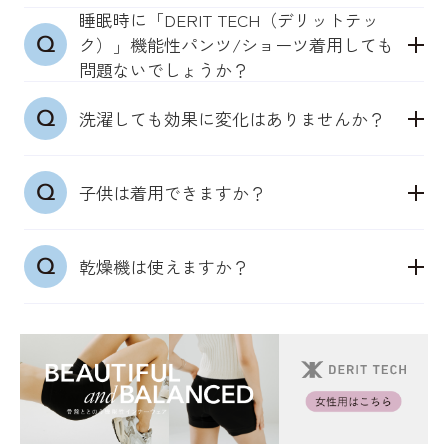
DERIT TECH が肌に触れるように穿いてください。
られない場合は、
になることを推奨しているため、迷われたら小さめ
睡眠時に「DERIT TECH（デリットテッ
●「DERIT TECH（デリットテック）」機能性パン
特に股下の部分がしっかり肌に触れると効果が期待
寝ている時間に着用いただくナイトケアとしてご活
をおすすめしております。
ク）」機能性パンツ/ショーツ着用しても
ツ/ショーツ
できます。
用いただくことで、日々、長時間着用をすることも
問題ないでしょうか？
基本は直接穿いていただくことをおすすめしており
おすすめしております。
●機能性ソックス（男女兼用）：22～25cm、
睡眠時に着用しても問題ありません。DERIT
ます。DERIT TECH の縫製が筋肉に触れるように穿
●「DERIT TECH（デリットテック）」機能性イン
機能性ソックスは、靴により着用できないこともあ
25~27cm、27~29cm
洗濯しても効果に変化はありませんか？
TECH（デリットテック）は24時間365日穿き続けら
いていただくことで、自然と筋肉が動き出すように
ナーウェアシャツ/タンクトップ
るかと思いますが、帰宅後にスリッパ替わりとして
上記サイズを展開しております。サイズが隙間の場
れるように低圧仕様になっており、どのような場面
開発されています。一枚ばきを推奨しております。
機能性インナーウェアは、着用した際にぴったりと
リセット機能にご活用いただくことも推奨しており
合は、小さめを推奨しております。
通常の洗濯と同様に洗っていただいて問題ございま
でも穿いていただくことで効果が期待できます。
はせず、さらっとした着心地の良い下着です。
ます。
子供は着用できますか？
せん。生地が肌に触れないような状態になった場合
そのため、いつものサイズであるジャストサイズで
は、買い替えをおすすめいたします。
ご着用ください。もし迷われた場合は、肌に触れや
メンズサイズが合うようでしたらご着用できます。
すいよう、小さめのサイズを選択することをおすす
乾燥機は使えますか？
医療用商品ではないため、部活や勉強時などの生活
めします。
習慣のサポートとしておすすめです。特に、早い時
女性は、下にブラジャーを着用いただくかと思いま
生地の特性上、乾燥機はおすすめはしておりませ
期からケアをすることで、姿勢のケアや体づくりに
すが、それでも皮膚の感覚センサーは反応する確認
ん。乾燥機は使用せず、洗濯ネットに入れて洗濯
もつながります。
をとっております。
後、日陰干しをしてください。
ナイトケアの場合、ブラジャーをせず、そのまま着
用いただくことでより効果が期待できます。