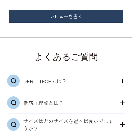
レビューを書く
よくあるご質問
DERIT TECHとは？
「デリットテック」は24時間365日着用できる、骨
低筋圧理論とは？
盤ととのう機能性インナーウェアブランドです。
理学療法士の知見とメディカル発想をベースに、も
サイズはどのサイズを選べば良いでしょ
特許取得（第7214169号）「低筋圧理論」
ともと身体が備えている機能を引き出します。
うか？
骨盤まわりの筋肉にそった独自の凹凸構造が、肌に