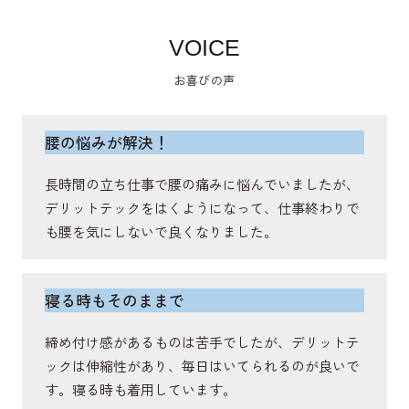
VOICE
僧帽筋
お喜びの声
肩甲骨を動かし、姿勢を保持し、首や肩の安定に関
与する筋肉。
腰の悩みが解決！
長時間の立ち仕事で腰の痛みに悩んでいましたが、
棘突起
デリットテックをはくようになって、仕事終わりで
も腰を気にしないで良くなりました。
体幹や背骨の運動軸をサポートする骨。
寝る時もそのままで
広背筋
締め付け感があるものは苦手でしたが、デリットテ
脊柱を伸展・側屈し、体幹の安定をさせ、回旋を補
ックは伸縮性があり、毎日はいてられるのが良いで
助する筋肉。
す。寝る時も着用しています。