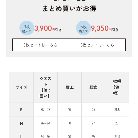
まとめ買いがお得
3
5
枚
3,900
枚
9,350
円
引き
円
引き
購入で
購入で
3枚セットはこちら
5枚セットはこちら
ウエス
裾幅
ト
サイズ
股上
総丈
【値：
【値：
幅】
囲い】
S
68～76
16
25
21.5
Ｍ
76～84
18
27
23
L
84～94
20
29
24.5