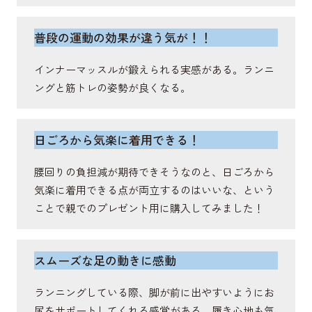
脊柱起立筋
普段の運動の効果が違う気が！！
抗重力伸展活動を通じて脊柱を伸展し姿勢保持や体
インナーマッスルが鍛えられる実感がある。ランニ
幹の安定に関与する筋肉。
ングと筋トレの姿勢が良くなる。
日ごろから気楽に着用できる！
腰回りの負担減が期待できそうなのと、日ごろから
気楽に着用できる点が両立するのはいいな、という
ことで親でのプレゼント用に購入してみました！
スムーズな足の動きに感動
ランニングしている際、脚が前に出やすいようにお
尻をサポートしてくれる感覚がある。履き心地も気