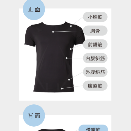
正面
大殿筋
お尻を形成する筋肉で、モモを後方に振る際に働
く。歩いたり走る際に、もっとも働く筋肉。
短内転筋
足の内側にあり、モモを閉じる動作で働く筋肉。こ
の筋力が低下すると、O脚になりやすくなる。
外側広筋
背面
膝を伸ばす筋肉。歩行時の膝の外側へのブレを防
ぎ、安定させる役割のある筋肉。