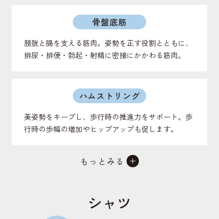
骨盤底筋
膀胱と腸を支える筋肉。姿勢を正す役割とともに、
排尿・排便・勃起・射精に密接にかかわる筋肉。
ハムストリング
美姿勢をキープし、歩行時の推進力をサポート。歩
行時の歩幅の増加やヒップアップも促します。
もっとみる
仙腸関節
背骨と骨盤をつなげる関節。上半身の体重を支え、
シャツ
地面からの衝撃を受け止める役割のある関節。