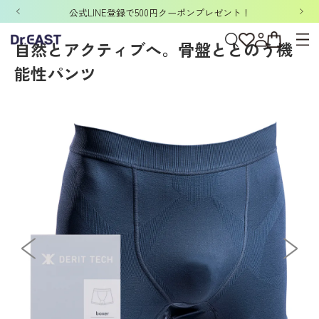
ホーム
>
DERIT TECH
>
DERIT TECHメンズ
>
パンツ
>
DERIT TECH（デリ
「洗濯ネット&ポーチ」ノベルティキャンペーン開催中！
自然とアクティブへ。骨盤ととのう機
能性パンツ