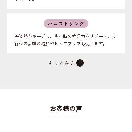
ハムストリング
美姿勢をキープし、歩行時の推進力をサポート。歩
行時の歩幅の増加やヒップアップも促します。
もっとみる
外腹斜筋
お腹の前を支えたり、体幹を捻る動作をサポート。
ポッコリお腹の予防し、引き締まったお腹を作り、
美姿勢にも好影響。
お客様の声
中殿筋