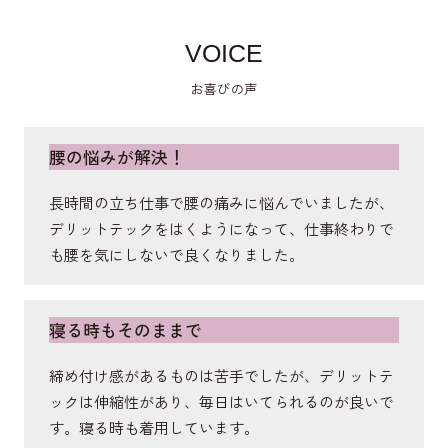
骨盤の横に付いており、歩行時の左右のブレや体幹
を捻る動作の安定させ、歩く姿勢も美しく。
VOICE
お喜びの声
外側広筋
腰の悩みが解決！
膝を伸ばす筋肉。歩行時の膝の外側への動揺を防い
で美姿勢を保つ。
長時間の立ち仕事で腰の痛みに悩んでいましたが、
デリットテックをはくようになって、仕事終わりで
も腰を気にしないで良くなりました。
仙腸関節
背骨と骨盤をつなげる部分。ラインで関節部をサポ
寝る時もそのままで
ートして、骨盤を安定させ美姿勢をキープ。
締め付け感があるものは苦手でしたが、デリットテ
ックは伸縮性があり、毎日はいてられるのが良いで
大殿筋
す。寝る時も着用しています。