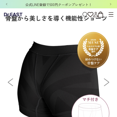
ホーム
>
DERIT TECH
>
DERIT TECHレディース
>
ショーツ
>
DERIT TECH
「洗濯ネット&ポーチ」ノベルティキャンペーン開催中！
骨盤から美しさを導く機能性ショーツ