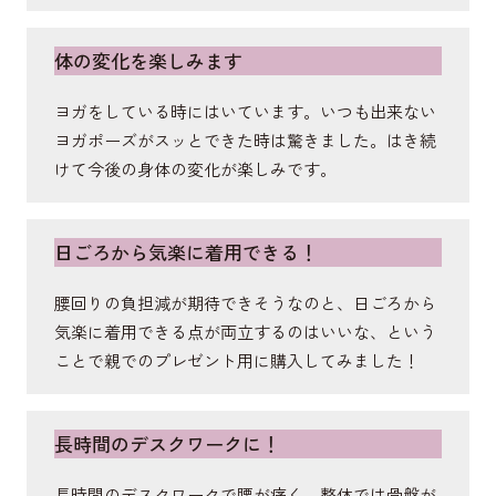
立ち上がりや歩行時の安定性をサポート。歩行時の
歩幅の増加やヒップアップを促す筋肉。男性用より
体の変化を楽しみます
もサポートをさらに強化し、歩行時の美姿勢もサポ
ートします。
ヨガをしている時にはいています。いつも出来ない
ヨガポーズがスッとできた時は驚きました。はき続
けて今後の身体の変化が楽しみです。
短内転筋
足の内側にある筋肉。ガニ股の予防や骨盤の前傾を
日ごろから気楽に着用できる！
サポート。美姿勢を保ちます。
腰回りの負担減が期待できそうなのと、日ごろから
気楽に着用できる点が両立するのはいいな、という
ことで親でのプレゼント用に購入してみました！
長時間のデスクワークに！
長時間のデスクワークで腰が痛く、整体では骨盤が