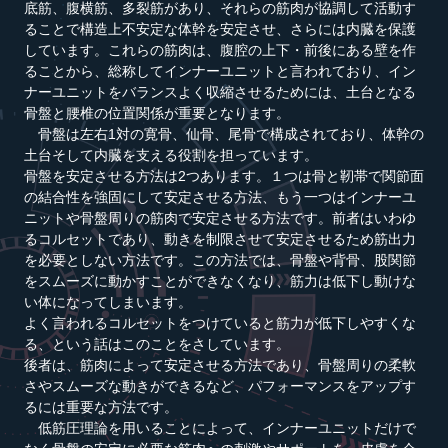
底筋、腹横筋、多裂筋があり、それらの筋肉が協調して活動す
ることで構造上不安定な体幹を安定させ、さらには内臓を保護
しています。これらの筋肉は、腹腔の上下・前後にある壁を作
ることから、総称してインナーユニットと言われており、イン
ナーユニットをバランスよく収縮させるためには、土台となる
骨盤と腰椎の位置関係が重要となります。
骨盤は左右1対の寛骨、仙骨、尾骨で構成されており、体幹の
土台そして内臓を支える役割を担っています。
骨盤を安定させる方法は2つあります。１つは骨と靭帯で関節面
の結合性を強固にして安定させる方法、もう一つはインナーユ
ニットや骨盤周りの筋肉で安定させる方法です。前者はいわゆ
るコルセットであり、動きを制限させて安定させるため筋出力
を必要としない方法です。この方法では、骨盤や背骨、股関節
をスムーズに動かすことができなくなり、筋力は低下し動けな
い体になってしまいます。
よく言われるコルセットをつけていると筋力が低下しやすくな
る、という話はこのことをさしています。
後者は、筋肉によって安定させる方法であり、骨盤周りの柔軟
さやスムーズな動きができるなど、パフォーマンスをアップす
るには重要な方法です。
低筋圧理論を用いることによって、インナーユニットだけで