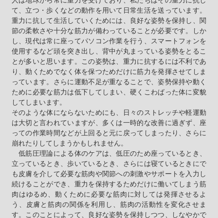
て、立つ・歩くなどの動作を用いて日常生活を送っています。
重力に抗して生活していくためには、良好な姿勢を保持し、関
節の柔軟さや十分な筋力が備わっていることが必要です。しか
し、現代は常に座ってパソコン作業を行う、スマートフォンを
使用するなど頭を突き出し、背中が丸まっている姿勢をとるこ
とが多いと思います。この姿勢は、重力に抗するには不利であ
り、動くためでなく体を保つためだけに筋力を発揮させてしま
っています。さらに運動不足が重なることで、姿勢保持や動く
ために必要な筋力は低下してしまい、硬くこわばった体に変貌
してしまいます。
そのような体にならないためにも、日々のストレッチや軽運動
は大切と言われていますが、多くは一時的な改善に過ぎず、座
っての作業時間などが上回ると元に戻ってしまったり、さらに
崩れたりしてしまうかもしれません。
低筋圧理論による体のケアは、低圧のため座っているとき、
立っているとき、歩いているとき、さらには寝ているときにで
も皮膚を介して必要な筋肉や関節への刺激やサポートを入力し
続けることができ、重力を保持するためだけに働いてしまう筋
肉はゆるめ、動くために必要な筋肉に対しては発揮させるよ
う、皮膚と筋肉の関係を利用し、筋肉の活動性を変化させま
す。このことによって、良好な姿勢を保持しつつ、しなやかで