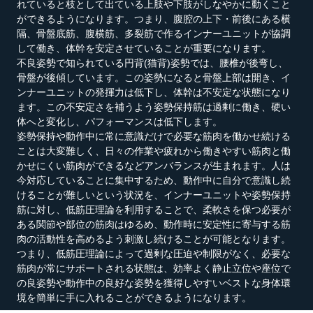
れていると枝として出ている上肢や下肢がしなやかに動くこと
ができるようになります。つまり、腹腔の上下・前後にある横
隔、骨盤底筋、腹横筋、多裂筋で作るインナーユニットが協調
して働き、体幹を安定させていることが重要になります。
不良姿勢で知られている円背(猫背)姿勢では、腰椎が後弯し、
骨盤が後傾しています。この姿勢になると骨盤上部は開き、イ
ンナーユニットの発揮力は低下し、体幹は不安定な状態になり
ます。この不安定さを補うよう姿勢保持筋は過剰に働き、硬い
体へと変化し、パフォーマンスは低下します。
姿勢保持や動作中に常に意識だけで必要な筋肉を働かせ続ける
ことは大変難しく、日々の作業や疲れから働きやすい筋肉と働
かせにくい筋肉ができるなどアンバランスが生まれます。人は
今対応していることに集中するため、動作中に自分で意識し続
けることが難しいという状況を、インナーユニットや姿勢保持
筋に対し、低筋圧理論を利用することで、柔軟さを保つ必要が
ある関節や部位の筋肉はゆるめ、動作時に安定性に寄与する筋
肉の活動性を高めるよう刺激し続けることが可能となります。
つまり、低筋圧理論によって過剰な圧迫や制限がなく、必要な
筋肉が常にサポートされる状態は、効率よく静止立位や座位で
の良姿勢や動作中の良好な姿勢を獲得しやすいベストな身体環
境を簡単に手に入れることができるようになります。