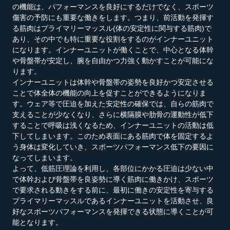
の機能は、パフォーマンスを良好にするだけでなく、スポーツ
傷害の予防にも重要な働きをします。つまり、前活動を発揮す
る筋肉はプライマリーマッスル(体の安定性に関与する筋肉)で
あり、その中でも特に重要な役割をするのがインナーユニット
になります。インナーユニットが働くことで、中心となる体幹
や骨盤帯が安定し、腕を自由かつ力強く動かすことが可能にな
ります。
インナーユニットは体幹や骨盤帯の姿勢を良好かつ安定させる
ことで体全体の機能の向上を促すことができるようになりま
す。ウェア等で圧迫を加えた安定性の確保では、自らの筋肉で
支えることが少なくなり、さらに横隔膜や肋骨の運動性が低下
することで呼吸は浅くなるため、インナーユニットの活動は低
下してしまいます。このため表面にある筋肉で体を固定するよ
う身体は変化していき、スポーツパフォーマンス低下の要因に
なってしまいます。
よって、低筋圧理論を利用し、各部位にかかる圧迫は少ない中
で体幹および骨盤帯を良姿勢に導く筋肉に働きかけ、スポーツ
で要求される動きをする前に、最初に働きの安定性を寄与する
プライマリーマッスルであるインナーユニットを活動させ、良
好なスポーツパフォーマンスを発揮できる状態に導くことが可
能となります。