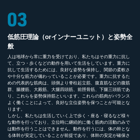
低筋圧理論（orインナーユニット）と姿勢全
般
人は地球から常に重力を受けており、私たちはその重力に抗し
て、立つ・歩くなどの動作を用いて生活をしています。重力に
抗して生活するためには、良好な姿勢を保持し、関節の柔軟さ
や十分な筋力が備わっていることが必要です。重力に抗するた
めの代表的な筋肉は、頭側より脊柱起立筋、腹直筋などの腹筋
群、腸腰筋、大殿筋、大腿四頭筋、前脛骨筋、下腿三頭筋であ
り、これらを姿勢保持筋といいます。これらの筋肉がバランス
よく働くことによって、良好な立位姿勢を保つことが可能とな
ります。
しかし、私たちは生活していく上で歩く・座る・寝るなど様々
な動作を行っており、立位時に継続的に働く筋肉の活動のみで
は動作を行うことはできません。動作を行うには、体の幹とな
る体幹が安定していることが前提であり、体幹の安定が確保さ