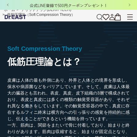
公式LINE登録で500円クーポンプレゼント！
ホーム
>
デリットテック(DERIT TECH)
>
低筋圧理論（Soft Compression Theory）
Soft Compression Theory
低筋圧理論とは？
皮膚は人体の最も外側にあり、外界と人体との境界を形成し、
保水や病原菌などをバリアしています。そして、皮膚は人体最
大の臓器とも言われ、表皮、真皮、皮下組織の3層で構成されて
おり、表皮と真皮には多くの種類の触覚受容器があり、それぞ
れ異なる働きをしています。その触覚受容器の中で，真皮に存
在するルフィニ終末は横方向への引っ張りの感覚を持続的に感
じ、伝えることができるという機能を持っています。
一方、筋肉は、関節をまたいで骨に付着しており、始まりと終
わりがあります。筋肉は収縮すると、始まりが固定点となり、