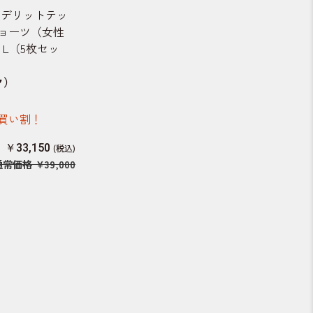
CH（デリットテッ
ョーツ（女性
 L（5枚セッ
ク）
買い割！
￥33,150
通常価格
￥39,000