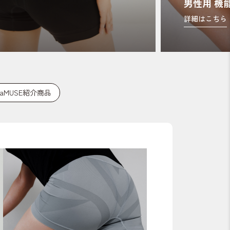
男性用 機
詳細はこちら
onaMUSE紹介商品