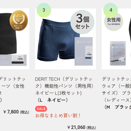
3
4
H（デリットテッ
DERIT TECH（デリットテッ
デリットテッ
ョーツ（女性
ク）機能性パンツ（男性用）
ウェア（一般
M
ネイビー L(3枚セット)
サイズ） ブラ
ク）
（L ネイビー）
（レディース
（M ブラッ
￥7,800
お得なまとめ買い割！
￥21,060