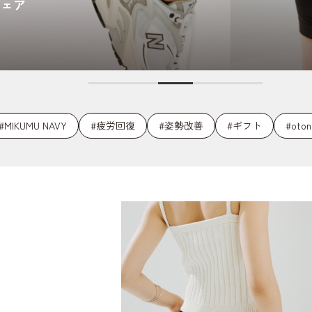
ウェア
#MIKUMU NAVY
#疲労回復
#姿勢改善
#ギフト
#ot