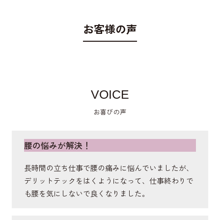
美姿勢にも好影響。
お客様の声
中殿筋
骨盤の横に付いており、歩行時の左右のブレや体幹
を捻る動作の安定させ、歩く姿勢も美しく。
VOICE
お喜びの声
外側広筋
腰の悩みが解決！
膝を伸ばす筋肉。歩行時の膝の外側への動揺を防い
で美姿勢を保つ。
長時間の立ち仕事で腰の痛みに悩んでいましたが、
デリットテックをはくようになって、仕事終わりで
も腰を気にしないで良くなりました。
仙腸関節
背骨と骨盤をつなげる部分。ラインで関節部をサポ