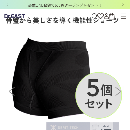
ホーム
>
DERIT TECH
>
DERIT TECHレディース
>
セット
>
DERIT TECH（
「洗濯ネット&ポーチ」ノベルティキャンペーン開催中！
骨盤から美しさを導く機能性ショーツ