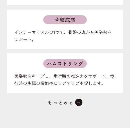
骨盤底筋
インナーマッスルの1つで、骨盤の底から美姿勢を
サポート。
ハムストリング
美姿勢をキープし、歩行時の推進力をサポート。歩
行時の歩幅の増加やヒップアップも促します。
もっとみる
外腹斜筋
お腹の前を支えたり、体幹を捻る動作をサポート。
ポッコリお腹の予防し、引き締まったお腹を作り、