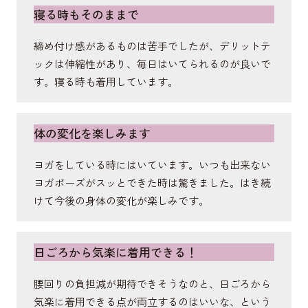
寝る時もそのままで
ートして、骨盤を安定させ美姿勢をキープ。
締め付け感があるものは苦手でしたが、デリットテ
ックは伸縮性があり、毎日はいてられるのが良いで
大殿筋
す。寝る時も着用しています。
立ち上がりや歩行時の安定性をサポート。歩行時の
歩幅の増加やヒップアップを促す筋肉。男性用より
体の変化を楽しみます
もサポートをさらに強化し、歩行時の美姿勢もサポ
ートします。
ヨガをしている時にはいています。いつも出来ない
ヨガポーズがスッとできた時は驚きました。はき続
けて今後の身体の変化が楽しみです。
短内転筋
足の内側にある筋肉。ガニ股の予防や骨盤の前傾を
日ごろから気楽に着用できる！
サポート。美姿勢を保ちます。
腰回りの負担減が期待できそうなのと、日ごろから
気楽に着用できる点が両立するのはいいな、という