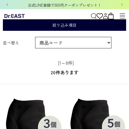
公式LINE登録で500円クーポンプレゼント！
セット
絞り込み項目
並べ替え
[1～8件]
20
件あります