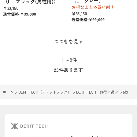
（L グレー）
（L ブラック(男性用)）
お得なまとめ買い割！
￥33,150
￥33,150
通常価格 ￥39,000
通常価格 ￥39,000
つづきを見る
[1～8件]
23
件あります
ホーム
>
DERIT TECH（デリットテック）
>
DERIT TECH お得に選ぶ
>
5枚