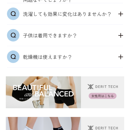
基本は直接穿いていただくことをおすすめしており
おすすめしております。
●機能性ソックス（男女兼用）：22～25cm、
睡眠時に着用しても問題ありません。DERIT
ます。DERIT TECH の縫製が筋肉に触れるように穿
●「DERIT TECH（デリットテック）」機能性イン
機能性ソックスは、靴により着用できないこともあ
25~27cm、27~29cm
洗濯しても効果に変化はありませんか？
TECH（デリットテック）は24時間365日穿き続けら
いていただくことで、自然と筋肉が動き出すように
ナーウェアシャツ/タンクトップ
るかと思いますが、帰宅後にスリッパ替わりとして
上記サイズを展開しております。サイズが隙間の場
れるように低圧仕様になっており、どのような場面
開発されています。一枚ばきを推奨しております。
機能性インナーウェアは、着用した際にぴったりと
リセット機能にご活用いただくことも推奨しており
合は、小さめを推奨しております。
通常の洗濯と同様に洗っていただいて問題ございま
でも穿いていただくことで効果が期待できます。
はせず、さらっとした着心地の良い下着です。
ます。
子供は着用できますか？
せん。生地が肌に触れないような状態になった場合
そのため、いつものサイズであるジャストサイズで
は、買い替えをおすすめいたします。
ご着用ください。もし迷われた場合は、肌に触れや
メンズサイズが合うようでしたらご着用できます。
すいよう、小さめのサイズを選択することをおすす
乾燥機は使えますか？
医療用商品ではないため、部活や勉強時などの生活
めします。
習慣のサポートとしておすすめです。特に、早い時
女性は、下にブラジャーを着用いただくかと思いま
生地の特性上、乾燥機はおすすめはしておりませ
期からケアをすることで、姿勢のケアや体づくりに
すが、それでも皮膚の感覚センサーは反応する確認
ん。乾燥機は使用せず、洗濯ネットに入れて洗濯
もつながります。
をとっております。
後、日陰干しをしてください。
ナイトケアの場合、ブラジャーをせず、そのまま着
用いただくことでより効果が期待できます。
●「DERIT TECH（デリットテック）」機能性ソッ
クス
くるぶしの内側に、R（右）とL（左）の記載がご