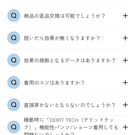
サイズ選びが大切です。
プローチします。
ご注文後の商品サイズ変更はシステム上お受けする
商品の返品交換は可能でしょうか？
ことができません。出荷完了メール受信前の場合
は、マイページより一度キャンセルし再度ご注文を
●男性用機能性パンツ（ウエスト）：S／
商品の特性上、お客様都合の返品交換は未使用の場
お願いいたします。
68~76cm、M／76~84cm、L／84~94cm、LL／
脱いだら効果が無くなりますか？
合も承っておりません。何卒ご理解いただきますよ
94~104cm、3L／104~114cm
うお願いいたします。
上記サイズを目安にください。それでも迷う場合
どのアイテムも、着用いただいている時は、皮膚の
は、ぴったりした下着を選ぶことが多ければ「下の
効果の根拠となるデータはありますか？
感覚センサーから神経伝達回路を通じて、筋肉が正
サイズ」、ゆったり穿きたいなら「上のサイズ」を
しく働くよう、アプローチをします。
推奨しております。
日本臨床スポーツ医学会学術集会で効果検証の結果
着用した期間にもよりますが、一定期間効果は持続
着用のコツはありますか？
を発表しています。他のデータについても随時取得
いたします。しかし、着用しない期間が長くなる
●機能性インナーウェアシャツ（チェスト）：S／
中で、特許も取得済み（特許第7214169号）。
と、その効果は軽減をしてしまいます。
80~88ｃｍ、M／88~96cm、L／96~104cm、LL／
●「DERIT TECH（デリットテック）」機能性パン
機能性パンツ・ショーツや機能性インナーウェアシ
104~112cm
直接穿かないとならないのでしょうか？
ツ/ショーツ
ャツ・タンクトップをファッション等により日中着
上記サイズを目安にください。肌に生地が近い感覚
DERIT TECH が肌に触れるように穿いてください。
られない場合は、
になることを推奨しているため、迷われたら小さめ
睡眠時に「DERIT TECH（デリットテッ
●「DERIT TECH（デリットテック）」機能性パン
特に股下の部分がしっかり肌に触れると効果が期待
寝ている時間に着用いただくナイトケアとしてご活
をおすすめしております。
ク）」機能性パンツ/ショーツ着用しても
ツ/ショーツ
できます。
用いただくことで、日々、長時間着用をすることも
問題ないでしょうか？