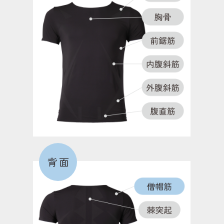
お尻を形成する筋肉で、モモを後方に振る際に働
く。歩いたり走る際に、もっとも働く筋肉。
短内転筋
足の内側にあり、モモを閉じる動作で働く筋肉。こ
の筋力が低下すると、O脚になりやすくなる。
外側広筋
背面
膝を伸ばす筋肉。歩行時の膝の外側へのブレを防
ぎ、安定させる役割のある筋肉。
短内転筋