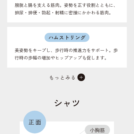
膀胱と腸を支える筋肉。姿勢を正す役割とともに、
排尿・排便・勃起・射精に密接にかかわる筋肉。
ハムストリング
美姿勢をキープし、歩行時の推進力をサポート。歩
行時の歩幅の増加やヒップアップも促します。
もっとみる
仙腸関節
背骨と骨盤をつなげる関節。上半身の体重を支え、
シャツ
地面からの衝撃を受け止める役割のある関節。
正面
大殿筋