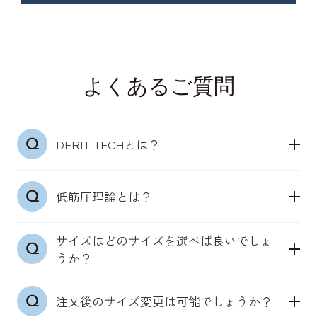
よくあるご質問
DERIT TECHとは？
「デリットテック」は24時間365日着用できる、骨
低筋圧理論とは？
盤ととのう機能性インナーウェアブランドです。
理学療法士の知見とメディカル発想をベースに、も
サイズはどのサイズを選べば良いでしょ
特許取得（第7214169号）「低筋圧理論」
ともと身体が備えている機能を引き出します。
うか？
骨盤まわりの筋肉にそった独自の凹凸構造が、肌に
触れることで皮膚の感覚センサーを自然に刺激しま
普段の洋服サイズを目安にお選びください。皮膚の
す。
注文後のサイズ変更は可能でしょうか？
感度センサーを活かした設計のため、きつすぎない
身体本来が持つ機能を引き出し、筋肉への確実にア