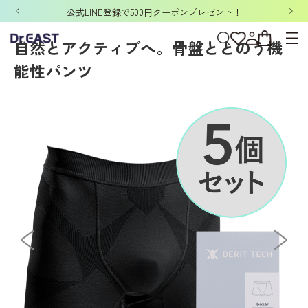
ホーム
>
DERIT TECH
>
DERIT TECHメンズ
>
セット
>
DERIT TECH（デリッ
「洗濯ネット&ポーチ」ノベルティキャンペーン開催中！
自然とアクティブへ。骨盤ととのう機
能性パンツ