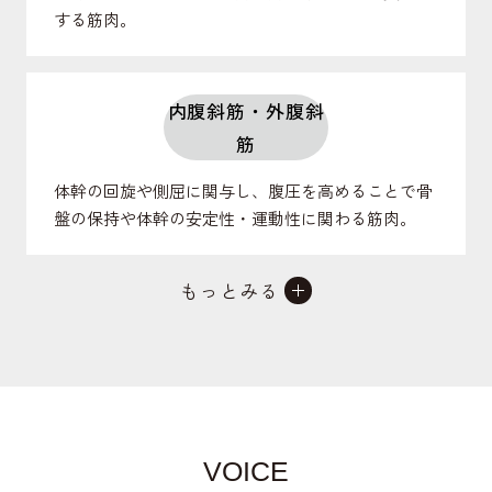
する筋肉。
内腹斜筋・外腹斜
筋
体幹の回旋や側屈に関与し、腹圧を高めることで骨
盤の保持や体幹の安定性・運動性に関わる筋肉。
もっとみる
腹直筋
体幹の前屈に関与し、腹圧を高めることで反り腰に
ならないよう骨盤の良姿勢に関わる筋肉。
VOICE
僧帽筋