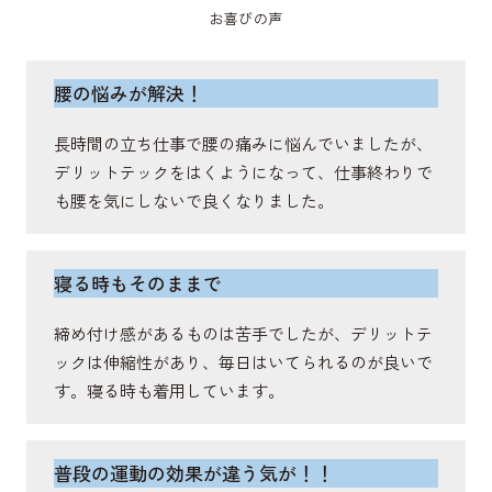
お喜びの声
肩甲骨を動かし、姿勢を保持し、首や肩の安定に関
与する筋肉。
腰の悩みが解決！
長時間の立ち仕事で腰の痛みに悩んでいましたが、
棘突起
デリットテックをはくようになって、仕事終わりで
も腰を気にしないで良くなりました。
体幹や背骨の運動軸をサポートする骨。
寝る時もそのままで
広背筋
締め付け感があるものは苦手でしたが、デリットテ
脊柱を伸展・側屈し、体幹の安定をさせ、回旋を補
ックは伸縮性があり、毎日はいてられるのが良いで
助する筋肉。
す。寝る時も着用しています。
脊柱起立筋
普段の運動の効果が違う気が！！