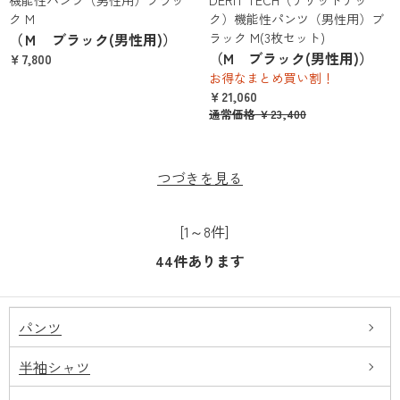
機能性パンツ（男性用）ブラッ
DERIT TECH（デリットテッ
ク M
ク）機能性パンツ（男性用）ブ
（Ｍ ブラック(男性用)）
ラック M(3枚セット)
（M ブラック(男性用)）
￥7,800
お得なまとめ買い割！
￥21,060
通常価格 ￥23,400
つづきを見る
[1～8件]
44
件あります
パンツ
半袖シャツ