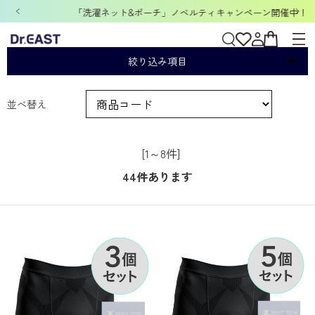
「洗濯ネット&ポーチ」ノベルティキャンペーン開催中！
DERIT TECHメンズ
絞り込み項目
並べ替え
[1～8件]
44
件あります