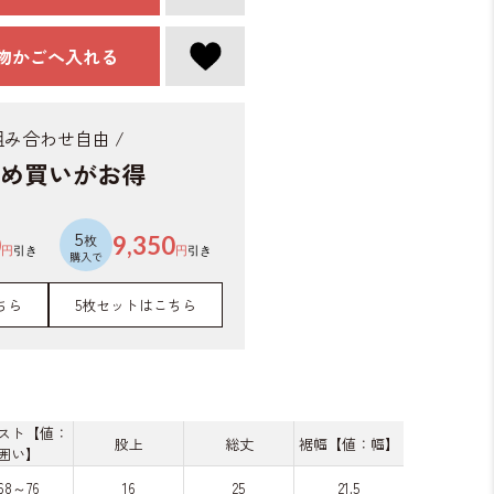
物かごへ入れる
 組み合わせ自由 /
め買いがお得
5
0
枚
9,350
円
引き
円
引き
購入で
ちら
5枚セットはこちら
スト【値：
股上
総丈
裾幅【値：幅】
囲い】
68～76
16
25
21.5