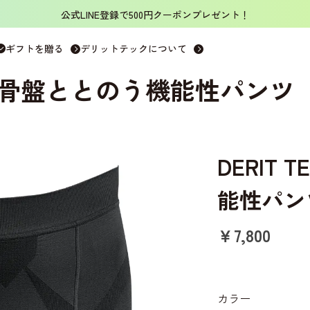
ティキャンペーン開催中！15000円以上のご購入でオリジナル「洗濯ネ
>
DERIT TECH（デリットテック）機能性パンツ（男性用）ブラック 
ギフトを贈る
デリットテックについて
骨盤ととのう機能性パンツ
DERIT
能性パン
￥7,800
カラー