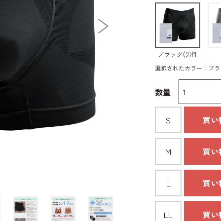
ブラック(男性
用)
選択されたカラー：ブラッ
数量
S
買い
Ｍ
買い
L
買い
LL
買い