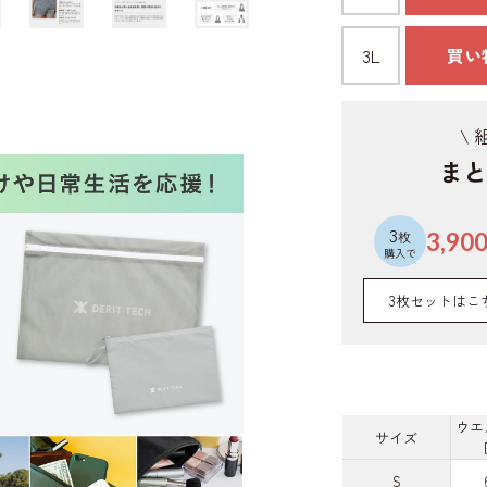
3L
買い
\
まと
3
枚
3,90
購入で
3枚セットはこ
ウエ
サイズ
S