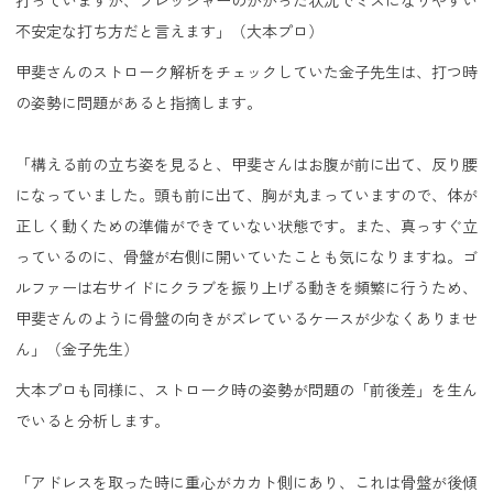
打っていますが、プレッシャーのかかった状況でミスになりやすい
不安定な打ち方だと言えます」（大本プロ）
甲斐さんのストローク解析をチェックしていた金子先生は、打つ時
の姿勢に問題があると指摘します。
「構える前の立ち姿を見ると、甲斐さんはお腹が前に出て、反り腰
になっていました。頭も前に出て、胸が丸まっていますので、体が
正しく動くための準備ができていない状態です。また、真っすぐ立
っているのに、骨盤が右側に開いていたことも気になりますね。ゴ
ルファーは右サイドにクラブを振り上げる動きを頻繁に行うため、
甲斐さんのように骨盤の向きがズレているケースが少なくありませ
ん」（金子先生）
大本プロも同様に、ストローク時の姿勢が問題の「前後差」を生ん
でいると分析します。
「アドレスを取った時に重心がカカト側にあり、これは骨盤が後傾