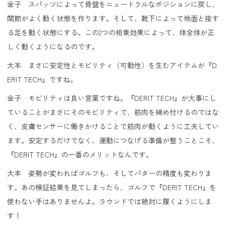
金子 スパッツによって骨盤をニュートラルなポジションに戻し、
関節がよく動く状態を作ります。そして、靴下によって地面と接す
る足を動く状態にする。この2つの相乗効果によって、体全体が正
しく動くようになるのです。
大本 まさに安定性とモビリティ（可動性）を生むアイテムが『D
ERIT TECH』ですね。
金子 モビリティは良い言葉ですね。『DERIT TECH』が大事にし
ていることがまさにそのモビリティで、筋肉を締め付けるのではな
く、皮膚センサーに働きかけることで筋肉が動くように工夫してい
ます。安定するだけでなく、運動につなげる準備が整うことこそ、
『DERIT TECH』の一番のメリットなんです。
大本 姿勢が変わればゴルフも、そしてパターの精度も変わりま
す。あの検証結果を見てしまったら、ゴルフで『DERIT TECH』を
使わない手はありませんよ。ラウンドでは絶対に履くようにしま
す！