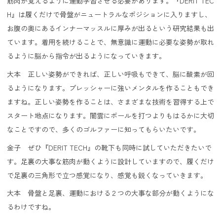
筋肉が覚えるように運動学習させる必要があります。『DERIT TEC
H』は履くだけで骨盤がニュートラルなポジションに入りますし、
お腹の奥にあるインナーマッスルに厚みが出るという研究結果も出
ています。着用を続けることで、無意識に運動に必要な姿勢が取れ
るように脳から指令が出るようになっていきます。
大本 正しい姿勢ができれば、正しい呼吸もできて、脳に酸素が回
るようになります。プレッシャーに強いメンタルを作ることもでき
ますね。正しい姿勢を作ることは、さまざまな技術を習得する上で
スタート地点になります。闇雲にボールを打つよりもはるかに大切
なことですので、多くのゴルファーに知ってもらいたいです。
金子 ぜひ『DERIT TECH』の靴下も同時に試していただきたいで
す。足裏の大事な筋肉が動くように設計していますので、履くだけ
で足裏の三角形で立つ感覚になり、感覚も鋭くなっていきます。
大本 骨盤と足裏、運動における２つの大事な部分が動くようにな
るわけですね。