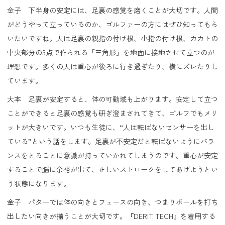
金子 下半身の安定には、足裏の感覚を磨くことが大切です。人間
がどうやって立っているのか、ゴルファーの方にはぜひ知ってもら
いたいですね。人は足裏の親指の付け根、小指の付け根、カカトの
中央部分の3点で作られる「三角形」を地面に接地させて立つのが
理想です。多くの人は重心が後ろに行き過ぎたり、横にズレたりし
ています。
大本 足裏が安定すると、体の可動域も上がります。安定して立つ
ことができると足裏の感覚も研ぎ澄まされてきて、ゴルフでもメリ
ットが大きいです。いつも生徒に、“人は転ばないセンサーを出し
ている”という話をします。足裏が不安定だと転ばないようにバラ
ンスをとることに意識が持っていかれてしまうのです。重心が安定
することで脳に余裕が出て、正しいストロークをしてあげようとい
う状態になります。
金子 パターでは体の向きとフェースの向き、つまりボールを打ち
出したい向きが揃うことが大切です。『DERIT TECH』を着用する