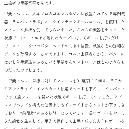
上級者の甲斐哲平さんです。
甲斐さんには、大本プロのゴルフスタジオに設置されている専門機
器「サムパットラボ」と「クインテックボールロール」を使用した
ストローク解析を受けてもらいました。これらの機器をセットした
状態で、3メートルほど離れたカップに対してボールを打つだけ
で、ストローク中のパターヘッドの向きや位置、軌道などの詳細な
データを取得することができます。ゴルフ上級者ながら、パターに
は少し苦手意識があるという甲斐さんのストロークはどのようなも
のだったのでしょう。
「甲斐さんは、目標に対してフェースを0.1度閉じて構え、そこか
らアウトサイド・インのカット軌道でヘッドを下ろし、インパクト
では1.0度フェースを開いた状態でボールを打っていました。アド
レスでヘッドを構えた位置よりもインサイドからヘッドが下りてき
ており、“前後差”がある状態になっています。長年ゴルフをやって
きた感覚を生かして、手先で操作して上手く狙った方向にボールを