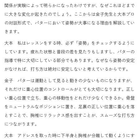
関係が実験によって明らかになったわけですが、なぜこれほどまで
に大きな変化が起きたのでしょう。ここからは金子先生と大本プロ
の対談形式で、パターにおいて姿勢が大事になる理由を解説してい
きます。
大本 私はレッスンをする時、必ず「姿勢」をチェックするように
しています。疲れた状態と普段の差を見たりもしますし、パターの
指導で特に大切にしている部分でもあります。なぜなら姿勢の安定
がなければ、打ち方は絶対に安定しないと考えているからです。
金子 パターは運動として見ると動きの少ないものになりますが、
それだけに重心位置のコントロールがとても大切になります。正し
い重心位置で立ち、重心の移動性をどれだけ少なくできるか。骨盤
をニュートラルなポジションに置き、足裏の正しい位置に重心を落
とすことで、胸椎にリラックス感を出すことが、スムーズな打ち方
につながります。
大本 アドレスを取った時に下半身と胸椎が分離して動くようにす