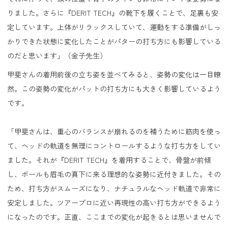
りました。さらに『DERIT TECH』の靴下を履くことで、足裏も安
定しています。上体がリラックスしていて、運動をする準備がしっ
かりできた状態に変化したことがパターの打ち方にも影響している
のだと思います」（金子先生）
甲斐さんの着用前後の立ち姿を並べてみると、姿勢の変化は一目瞭
然。この姿勢の変化がパットの打ち方にも大きく影響しているよう
です。
「甲斐さんは、重心のバランスが崩れるのを補うために筋肉を使っ
て、ヘッドの軌道を無理にコントロールするような打ち方をしてい
ました。それが『DERIT TECH』を着用することで、骨盤が前傾
し、ボールも眉毛の真下に来る理想的な姿勢に近付きました。その
ため、打ち方がスムーズになり、ナチュラルなヘッド軌道で非常に
安定しました。ツアープロに近い再現性の高い打ち方ができるよう
になったのです。正直、ここまでの変化が起きるとは思いませんで