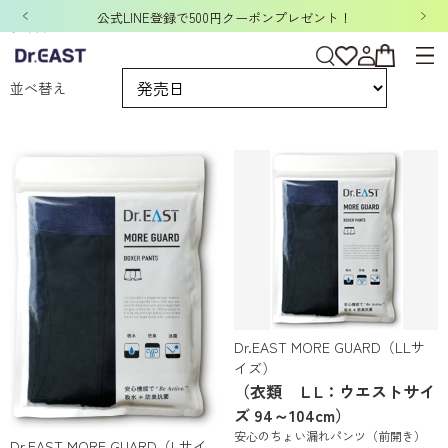
公式LINE登録で500円クーポンプレゼント！
衣類
並べ替え
Dr.EAST MORE GUARD（LLサ
イズ）
（衣類 ＬL：ウエストサイ
ズ 94～104cm）
安心のちょい漏れパンツ（前開き）
Dr.EAST MORE GUARD（Lサイ