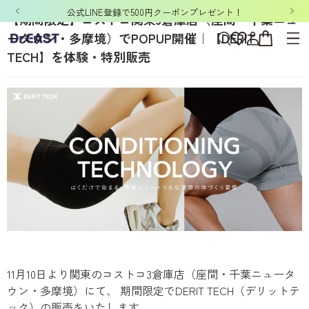
公式LINE登録で500円クーポンプレゼント！
【期間限定】コストコ関東3倉庫店（座間・千葉ニュ
ータウン・多摩境）でPOPUP開催｜【DERIT
TECH】を体験・特別販売
11月10日より関東のコストコ3倉庫店（座間・千葉ニュータ
ウン・多摩境）にて、 期間限定でDERIT TECH（デリットテ
ック）の販売をいたします。