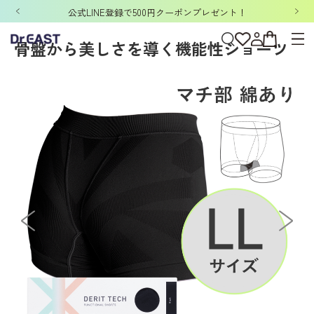
ホーム
>
DERIT TECH
>
DERIT TECHレディース
>
ショーツ
>
DERIT TECH
「洗濯ネット&ポーチ」ノベルティキャンペーン開催中！
骨盤から美しさを導く機能性ショーツ