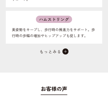
ハムストリング
美姿勢をキープし、歩行時の推進力をサポート。歩
行時の歩幅の増加やヒップアップも促します。
もっとみる
外腹斜筋
お腹の前を支えたり、体幹を捻る動作をサポート。
ポッコリお腹の予防し、引き締まったお腹を作り、
美姿勢にも好影響。
お客様の声
中殿筋