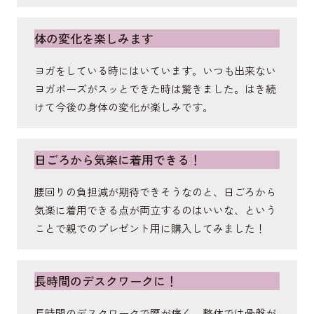
立ち上がりや歩行時の安定性をサポート。歩行時の
歩幅の増加やヒップアップを促す筋肉。男性用より
体の変化を楽しみます
もサポートをさらに強化し、歩行時の美姿勢もサポ
ートします。
ヨガをしている時にはいています。いつも出来ない
ヨガポーズがスッとできた時は驚きました。はき続
けて今後の身体の変化が楽しみです。
短内転筋
足の内側にある筋肉。ガニ股の予防や骨盤の前傾を
日ごろから気楽に着用できる！
サポート。美姿勢を保ちます。
腰回りの負担減が期待できそうなのと、日ごろから
気楽に着用できる点が両立するのはいいな、という
ことで親でのプレゼント用に購入してみました！
長時間のデスクワークに！
長時間のデスクワークで腰が痛く、整体では骨盤が