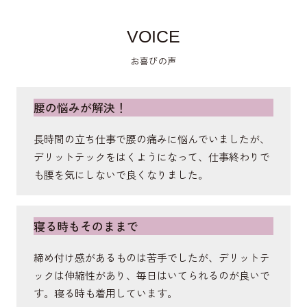
骨盤の横に付いており、歩行時の左右のブレや体幹
を捻る動作の安定させ、歩く姿勢も美しく。
VOICE
お喜びの声
外側広筋
腰の悩みが解決！
膝を伸ばす筋肉。歩行時の膝の外側への動揺を防い
で美姿勢を保つ。
長時間の立ち仕事で腰の痛みに悩んでいましたが、
デリットテックをはくようになって、仕事終わりで
も腰を気にしないで良くなりました。
仙腸関節
背骨と骨盤をつなげる部分。ラインで関節部をサポ
寝る時もそのままで
ートして、骨盤を安定させ美姿勢をキープ。
締め付け感があるものは苦手でしたが、デリットテ
ックは伸縮性があり、毎日はいてられるのが良いで
大殿筋
す。寝る時も着用しています。