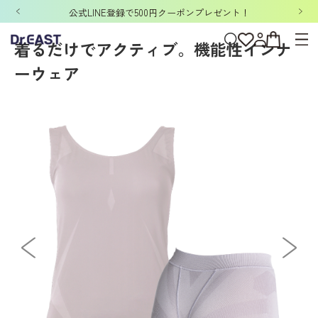
ホーム
>
DERIT TECH
>
DERIT TECHレディース
>
セット
>
デリットテック 機能
公式LINE登録で500円クーポンプレゼント！
着るだけでアクティブ。機能性インナ
ーウェア