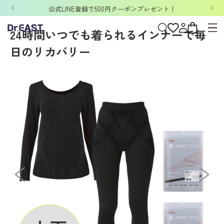
ホーム
>
DERIT TECH
>
DERIT TECHレディース
>
リカバリーウェア
>
デリット
公式LINE登録で500円クーポンプレゼント！
24時間いつでも着られるインナーで毎
日のリカバリー