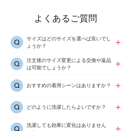
よくあるご質問
サイズはどのサイズを選べば良いでし
ょうか？
注文後のサイズ変更による交換や返品
日ごろ着用のサイズをおすすめしております。
は可能でしょうか？
サイズを迷われた場合、大きいサイズを推奨し
ております。
商品の特性上、お客様都合による返品・交換は
おすすめの着用シーンはありますか？
原則として受け付けておりません。
インナーのため、お客様のライフスタイルに応
どのように洗濯したらよいですか？
じてご着用いただけます。
洗濯しても効果に変化はありません
乾燥機は使用せず、洗濯ネットに入れ、日陰干