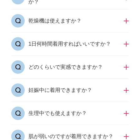
か？
しをしてください。
効果は落ちませんが、洗濯による生地の伸縮を
乾燥機は使えますか？
はじめ劣化はしてしまいます。
乾燥機の使用はお控えください。
1日何時間着用すればいいですか？
特定の時間はございませんが、インナータイプ
どのくらいで実感できますか？
のため、24時間着用できる設計にしておりま
す。
期待できる効果には、個人差がございます。
妊娠中に着用できますか？
妊娠中でもご着用いただけますが、体調に変化
生理中でも使えますか？
があった場合、着用をお控えください。
ご着用いただけますが、体調に変化があった場
肌が弱いのですが着用できますか？