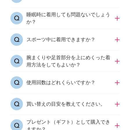
合、着用をお控えください。
睡眠時に着用しても問題ないでしょう
個人差がございますため、素材等ご確認のう
か？
え、着用後、体調に変化がございましたら、着
用をお控えください。
睡眠時もご着用いただけます。
スポーツ中に着用できますか？
腕まくりや足首部分を上にめくった着
スポーツ時もご着用いただけますが、体調に変
用方法をしてもよいか？
化があった場合、着用をお控えください。
問題はございませんが、全体が覆われているの
使用回数はどれくらいですか？
が理想の着用方法です。
特定の回数はございませんが、洗濯による生地
買い替えの目安を教えてください。
の伸縮をはじめ劣化がある場合、買い替えをお
すすめいたします。
プレゼント（ギフト）として購入でき
生地の伸縮や劣化がみえた時のほか、期間とし
ますか？
ましては2年をご案内しております。