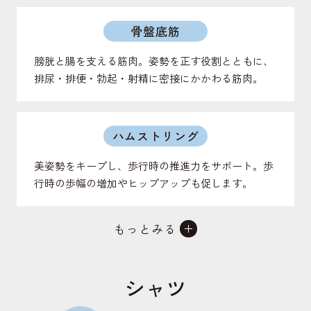
骨盤底筋
膀胱と腸を支える筋肉。姿勢を正す役割とともに、
排尿・排便・勃起・射精に密接にかかわる筋肉。
ハムストリング
美姿勢をキープし、歩行時の推進力をサポート。歩
行時の歩幅の増加やヒップアップも促します。
もっとみる
仙腸関節
背骨と骨盤をつなげる関節。上半身の体重を支え、
シャツ
地面からの衝撃を受け止める役割のある関節。