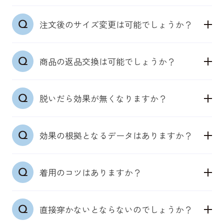
触れることで皮膚の感覚センサーを自然に刺激しま
普段の洋服サイズを目安にお選びください。皮膚の
す。
注文後のサイズ変更は可能でしょうか？
感度センサーを活かした設計のため、きつすぎない
身体本来が持つ機能を引き出し、筋肉への確実にア
サイズ選びが大切です。
プローチします。
ご注文後の商品サイズ変更はシステム上お受けする
商品の返品交換は可能でしょうか？
ことができません。出荷完了メール受信前の場合
は、マイページより一度キャンセルし再度ご注文を
●男性用機能性パンツ（ウエスト）：S／
商品の特性上、お客様都合の返品交換は未使用の場
お願いいたします。
68~76cm、M／76~84cm、L／84~94cm、LL／
脱いだら効果が無くなりますか？
合も承っておりません。何卒ご理解いただきますよ
94~104cm、3L／104~114cm
うお願いいたします。
上記サイズを目安にください。それでも迷う場合
どのアイテムも、着用いただいている時は、皮膚の
は、ぴったりした下着を選ぶことが多ければ「下の
効果の根拠となるデータはありますか？
感覚センサーから神経伝達回路を通じて、筋肉が正
サイズ」、ゆったり穿きたいなら「上のサイズ」を
しく働くよう、アプローチをします。
推奨しております。
日本臨床スポーツ医学会学術集会で効果検証の結果
着用した期間にもよりますが、一定期間効果は持続
着用のコツはありますか？
を発表しています。他のデータについても随時取得
いたします。しかし、着用しない期間が長くなる
●機能性インナーウェアシャツ（チェスト）：S／
中で、特許も取得済み（特許第7214169号）。
と、その効果は軽減をしてしまいます。
80~88ｃｍ、M／88~96cm、L／96~104cm、LL／
●「DERIT TECH（デリットテック）」機能性パン
機能性パンツ・ショーツや機能性インナーウェアシ
104~112cm
直接穿かないとならないのでしょうか？
ツ/ショーツ
ャツ・タンクトップをファッション等により日中着
上記サイズを目安にください。肌に生地が近い感覚