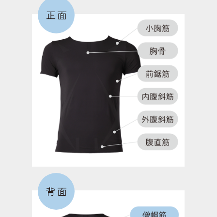
正面
大殿筋
お尻を形成する筋肉で、モモを後方に振る際に働
く。歩いたり走る際に、もっとも働く筋肉。
短内転筋
足の内側にあり、モモを閉じる動作で働く筋肉。こ
の筋力が低下すると、O脚になりやすくなる。
外側広筋
背面
膝を伸ばす筋肉。歩行時の膝の外側へのブレを防
ぎ、安定させる役割のある筋肉。