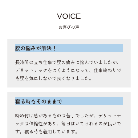
VOICE
僧帽筋
お喜びの声
肩甲骨を動かし、姿勢を保持し、首や肩の安定に関
与する筋肉。
腰の悩みが解決！
長時間の立ち仕事で腰の痛みに悩んでいましたが、
棘突起
デリットテックをはくようになって、仕事終わりで
も腰を気にしないで良くなりました。
体幹や背骨の運動軸をサポートする骨。
寝る時もそのままで
広背筋
締め付け感があるものは苦手でしたが、デリットテ
脊柱を伸展・側屈し、体幹の安定をさせ、回旋を補
ックは伸縮性があり、毎日はいてられるのが良いで
助する筋肉。
す。寝る時も着用しています。