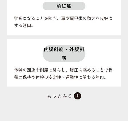
前鋸筋
猫背になることを防ぎ、肩や肩甲帯の動きを良好に
する筋肉。
内腹斜筋・外腹斜
筋
体幹の回旋や側屈に関与し、腹圧を高めることで骨
盤の保持や体幹の安定性・運動性に関わる筋肉。
もっとみる
腹直筋
体幹の前屈に関与し、腹圧を高めることで反り腰に
ならないよう骨盤の良姿勢に関わる筋肉。