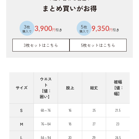
まとめ買いがお得
3
5
枚
3,900
枚
9,350
円
引き
円
引き
購入で
購入で
3枚セットはこちら
5枚セットはこちら
ウエス
裾幅
ト
サイズ
股上
総丈
【値：
【値：
幅】
囲い】
S
68～76
16
25
21.5
Ｍ
76～84
18
27
23
L
84～94
20
29
24.5