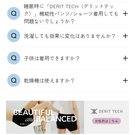
DERIT TECH が肌に触れるように穿いてください。
られない場合は、
になることを推奨しているため、迷われたら小さめ
睡眠時に「DERIT TECH（デリットテッ
●「DERIT TECH（デリットテック）」機能性パン
特に股下の部分がしっかり肌に触れると効果が期待
寝ている時間に着用いただくナイトケアとしてご活
をおすすめしております。
ク）」機能性パンツ/ショーツ着用しても
ツ/ショーツ
できます。
用いただくことで、日々、長時間着用をすることも
問題ないでしょうか？
基本は直接穿いていただくことをおすすめしており
おすすめしております。
●機能性ソックス（男女兼用）：22～25cm、
睡眠時に着用しても問題ありません。DERIT
ます。DERIT TECH の縫製が筋肉に触れるように穿
●「DERIT TECH（デリットテック）」機能性イン
機能性ソックスは、靴により着用できないこともあ
25~27cm、27~29cm
洗濯しても効果に変化はありませんか？
TECH（デリットテック）は24時間365日穿き続けら
いていただくことで、自然と筋肉が動き出すように
ナーウェアシャツ/タンクトップ
るかと思いますが、帰宅後にスリッパ替わりとして
上記サイズを展開しております。サイズが隙間の場
れるように低圧仕様になっており、どのような場面
開発されています。一枚ばきを推奨しております。
機能性インナーウェアは、着用した際にぴったりと
リセット機能にご活用いただくことも推奨しており
合は、小さめを推奨しております。
通常の洗濯と同様に洗っていただいて問題ございま
でも穿いていただくことで効果が期待できます。
はせず、さらっとした着心地の良い下着です。
ます。
子供は着用できますか？
せん。生地が肌に触れないような状態になった場合
そのため、いつものサイズであるジャストサイズで
は、買い替えをおすすめいたします。
ご着用ください。もし迷われた場合は、肌に触れや
メンズサイズが合うようでしたらご着用できます。
すいよう、小さめのサイズを選択することをおすす
乾燥機は使えますか？
医療用商品ではないため、部活や勉強時などの生活
めします。
習慣のサポートとしておすすめです。特に、早い時
女性は、下にブラジャーを着用いただくかと思いま
生地の特性上、乾燥機はおすすめはしておりませ
期からケアをすることで、姿勢のケアや体づくりに
すが、それでも皮膚の感覚センサーは反応する確認
ん。乾燥機は使用せず、洗濯ネットに入れて洗濯
もつながります。
をとっております。
後、日陰干しをしてください。
ナイトケアの場合、ブラジャーをせず、そのまま着
用いただくことでより効果が期待できます。