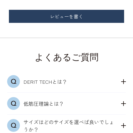
レビューを書く
よくあるご質問
DERIT TECHとは？
「デリットテック」は24時間365日着用できる、骨
低筋圧理論とは？
盤ととのう機能性インナーウェアブランドです。
理学療法士の知見とメディカル発想をベースに、も
サイズはどのサイズを選べば良いでしょ
特許取得（第7214169号）「低筋圧理論」
ともと身体が備えている機能を引き出します。
うか？
骨盤まわりの筋肉にそった独自の凹凸構造が、肌に