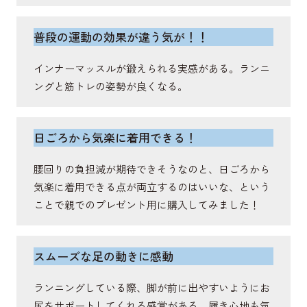
脊柱起立筋
普段の運動の効果が違う気が！！
抗重力伸展活動を通じて脊柱を伸展し姿勢保持や体
インナーマッスルが鍛えられる実感がある。ランニ
幹の安定に関与する筋肉。
ングと筋トレの姿勢が良くなる。
日ごろから気楽に着用できる！
腰回りの負担減が期待できそうなのと、日ごろから
気楽に着用できる点が両立するのはいいな、という
ことで親でのプレゼント用に購入してみました！
スムーズな足の動きに感動
ランニングしている際、脚が前に出やすいようにお
尻をサポートしてくれる感覚がある。履き心地も気