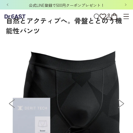
ホーム
>
DERIT TECH
>
DERIT TECHメンズ
>
パンツ
>
DERIT TECH（デリ
「洗濯ネット&ポーチ」ノベルティキャンペーン開催中！
自然とアクティブへ。骨盤ととのう機
能性パンツ