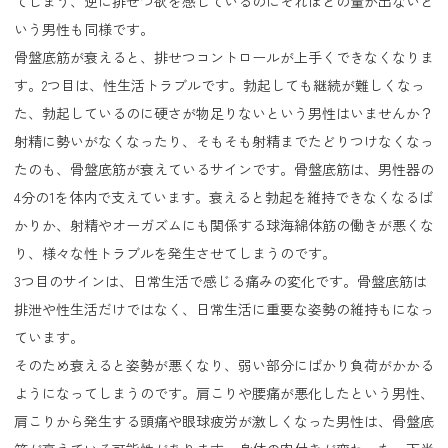
てしまう、逆に排せつ欲を感じているのにそれほどの量が出ないと
いう男性も同様です。
骨盤底筋が衰えると、排せつコントロールが上手くできなくなりま
す。2つ目は、性生活トラブルです。勃起しても継続が難しくなっ
た、勃起しているのに硬さが物足りないという男性はいませんか？
射精に勢いがなくなったり、そもそも射精までたどりつけなくなっ
たのも、骨盤底筋が衰えているサインです。骨盤底筋は、男性器の
4分の1を体内で支えています。衰えると勃起を維持できなくなるば
かりか、射精やオーガズムにも関係する球海綿体筋の働きが悪くな
り、様々な性トラブルを発生させてしまうのです。
3つ目のサインは、日常生活で感じる痛みの変化です。骨盤底筋は
排泄や性生活だけではなく、日常生活に重要な姿勢の維持もになっ
ています。
そのため衰えると姿勢が悪くなり、弱い部分にばかり負荷がかかる
ようになってしまうのです。肩こりや腰痛が悪化したという男性、
肩こりから発生する頭痛や眼球疲労が激しくなった男性は、骨盤底