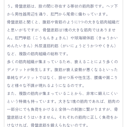
う。骨盤底筋は、股の間に存在する帯状の筋肉群です。ヘソ下
から男性器周辺を通り、肛門から尾骨に備わっています。
骨盤底筋と聞くと、腹筋や背筋のように1つの大きな筋肉組織だ
と思いがちですが、骨盤底筋は1塊の大きな筋肉ではありませ
ん。肛門挙筋（こうもんきょきん）や球海綿体筋（きゅうかい
めんたいきん）外尿道括約筋（がいにょうどうかつやくきん）
など、複数の筋肉組織の総称です。
多くの筋肉組織が集まっているため、衰えることにより多くの
デメリットが発生します。腹筋が衰え姿勢が悪くなるといった
単純なデメリットではなく、排せつ系や性生活、腰痛や肩こり
など様々な不調が現れるようになるのです。
また、複数の筋肉が集まっていることから、非常に鍛えにくい
という特徴も持っています。大きな1塊の筋肉であれば、筋肉の
一部分にでも負荷をかけると全体への刺激に繋がりますが、骨
盤底筋はそうはいきません。それぞれの筋肉に正しく負荷をか
けなければ、骨盤底筋を鍛えられないのです。