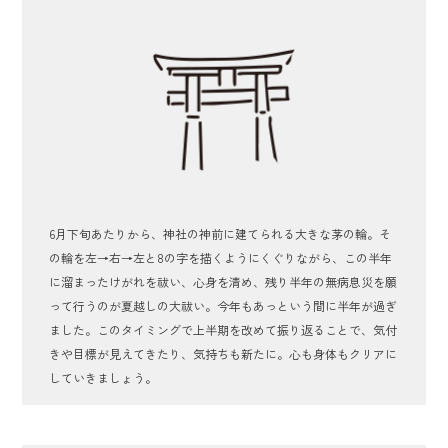
6月下旬あたりから、神社の神前に建てられる大きな茅の輪。そ
の輪を左→右→左と8の字を描くようにくぐりながら、この半年
に溜まったけがれを祓い、心身を清め、残り半年の無病息災を願
って行うのが夏越しの大祓い。今年もあっという間に半年が過ぎ
ました。このタイミングで上半期を改めて振り返ることで、気付
きや目標が見えてきたり、気持ちも新たに。心も身体もクリアに
していきましょう。