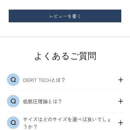
レビューを書く
よくあるご質問
DERIT TECHとは？
「デリットテック」は24時間365日着用できる、骨
低筋圧理論とは？
盤ととのう機能性インナーウェアブランドです。
理学療法士の知見とメディカル発想をベースに、も
サイズはどのサイズを選べば良いでしょ
特許取得（第7214169号）「低筋圧理論」
ともと身体が備えている機能を引き出します。
うか？
骨盤まわりの筋肉にそった独自の凹凸構造が、肌に