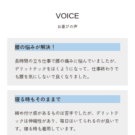
VOICE
僧帽筋
お喜びの声
肩甲骨を動かし、姿勢を保持し、首や肩の安定に関
与する筋肉。
腰の悩みが解決！
長時間の立ち仕事で腰の痛みに悩んでいましたが、
棘突起
デリットテックをはくようになって、仕事終わりで
も腰を気にしないで良くなりました。
体幹や背骨の運動軸をサポートする骨。
寝る時もそのままで
広背筋
締め付け感があるものは苦手でしたが、デリットテ
脊柱を伸展・側屈し、体幹の安定をさせ、回旋を補
ックは伸縮性があり、毎日はいてられるのが良いで
助する筋肉。
す。寝る時も着用しています。