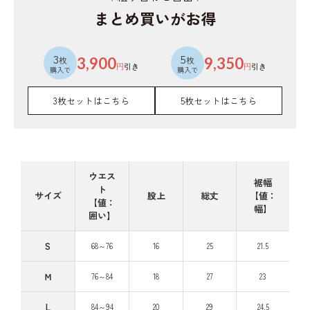
まとめ買いがお得
3
5
枚
3,900
枚
9,350
円
引き
円
引き
購入で
購入で
3枚セットはこちら
5枚セットはこちら
ウエス
裾幅
ト
サイズ
股上
総丈
【値：
【値：
幅】
囲い】
S
68～76
16
25
21.5
Ｍ
76～84
18
27
23
L
84～94
20
29
24.5