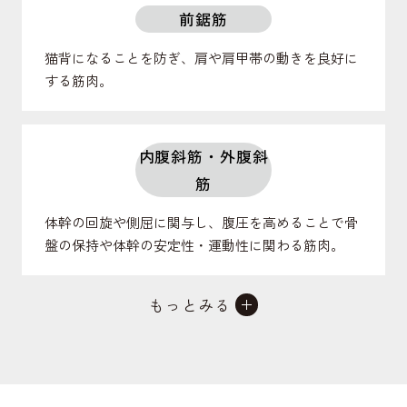
前鋸筋
猫背になることを防ぎ、肩や肩甲帯の動きを良好に
する筋肉。
内腹斜筋・外腹斜
筋
体幹の回旋や側屈に関与し、腹圧を高めることで骨
盤の保持や体幹の安定性・運動性に関わる筋肉。
もっとみる
腹直筋
体幹の前屈に関与し、腹圧を高めることで反り腰に
ならないよう骨盤の良姿勢に関わる筋肉。