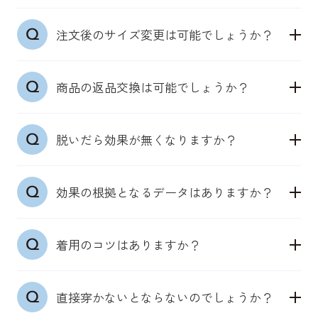
触れることで皮膚の感覚センサーを自然に刺激しま
普段の洋服サイズを目安にお選びください。皮膚の
す。
注文後のサイズ変更は可能でしょうか？
感度センサーを活かした設計のため、きつすぎない
身体本来が持つ機能を引き出し、筋肉への確実にア
サイズ選びが大切です。
プローチします。
ご注文後の商品サイズ変更はシステム上お受けする
商品の返品交換は可能でしょうか？
ことができません。出荷完了メール受信前の場合
は、マイページより一度キャンセルし再度ご注文を
●男性用機能性パンツ（ウエスト）：S／
商品の特性上、お客様都合の返品交換は未使用の場
お願いいたします。
68~76cm、M／76~84cm、L／84~94cm、LL／
脱いだら効果が無くなりますか？
合も承っておりません。何卒ご理解いただきますよ
94~104cm、3L／104~114cm
うお願いいたします。
上記サイズを目安にください。それでも迷う場合
どのアイテムも、着用いただいている時は、皮膚の
は、ぴったりした下着を選ぶことが多ければ「下の
効果の根拠となるデータはありますか？
感覚センサーから神経伝達回路を通じて、筋肉が正
サイズ」、ゆったり穿きたいなら「上のサイズ」を
しく働くよう、アプローチをします。
推奨しております。
日本臨床スポーツ医学会学術集会で効果検証の結果
着用した期間にもよりますが、一定期間効果は持続
着用のコツはありますか？
を発表しています。他のデータについても随時取得
いたします。しかし、着用しない期間が長くなる
●機能性インナーウェアシャツ（チェスト）：S／
中で、特許も取得済み（特許第7214169号）。
と、その効果は軽減をしてしまいます。
80~88ｃｍ、M／88~96cm、L／96~104cm、LL／
●「DERIT TECH（デリットテック）」機能性パン
機能性パンツ・ショーツや機能性インナーウェアシ
104~112cm
直接穿かないとならないのでしょうか？
ツ/ショーツ
ャツ・タンクトップをファッション等により日中着
上記サイズを目安にください。肌に生地が近い感覚