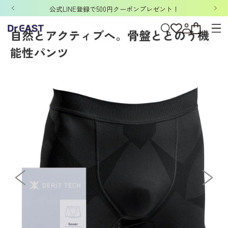
ホーム
>
DERIT TECH
>
DERIT TECHメンズ
>
パンツ
>
DERIT TECH（デリ
「洗濯ネット&ポーチ」ノベルティキャンペーン開催中！
自然とアクティブへ。骨盤ととのう機
能性パンツ