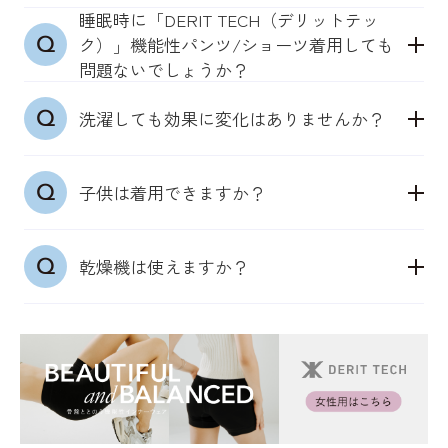
DERIT TECH が肌に触れるように穿いてください。
られない場合は、
になることを推奨しているため、迷われたら小さめ
睡眠時に「DERIT TECH（デリットテッ
●「DERIT TECH（デリットテック）」機能性パン
特に股下の部分がしっかり肌に触れると効果が期待
寝ている時間に着用いただくナイトケアとしてご活
をおすすめしております。
ク）」機能性パンツ/ショーツ着用しても
ツ/ショーツ
できます。
用いただくことで、日々、長時間着用をすることも
問題ないでしょうか？
基本は直接穿いていただくことをおすすめしており
おすすめしております。
●機能性ソックス（男女兼用）：22～25cm、
睡眠時に着用しても問題ありません。DERIT
ます。DERIT TECH の縫製が筋肉に触れるように穿
●「DERIT TECH（デリットテック）」機能性イン
機能性ソックスは、靴により着用できないこともあ
25~27cm、27~29cm
洗濯しても効果に変化はありませんか？
TECH（デリットテック）は24時間365日穿き続けら
いていただくことで、自然と筋肉が動き出すように
ナーウェアシャツ/タンクトップ
るかと思いますが、帰宅後にスリッパ替わりとして
上記サイズを展開しております。サイズが隙間の場
れるように低圧仕様になっており、どのような場面
開発されています。一枚ばきを推奨しております。
機能性インナーウェアは、着用した際にぴったりと
リセット機能にご活用いただくことも推奨しており
合は、小さめを推奨しております。
通常の洗濯と同様に洗っていただいて問題ございま
でも穿いていただくことで効果が期待できます。
はせず、さらっとした着心地の良い下着です。
ます。
子供は着用できますか？
せん。生地が肌に触れないような状態になった場合
そのため、いつものサイズであるジャストサイズで
は、買い替えをおすすめいたします。
ご着用ください。もし迷われた場合は、肌に触れや
メンズサイズが合うようでしたらご着用できます。
すいよう、小さめのサイズを選択することをおすす
乾燥機は使えますか？
医療用商品ではないため、部活や勉強時などの生活
めします。
習慣のサポートとしておすすめです。特に、早い時
女性は、下にブラジャーを着用いただくかと思いま
生地の特性上、乾燥機はおすすめはしておりませ
期からケアをすることで、姿勢のケアや体づくりに
すが、それでも皮膚の感覚センサーは反応する確認
ん。乾燥機は使用せず、洗濯ネットに入れて洗濯
もつながります。
をとっております。
後、日陰干しをしてください。
ナイトケアの場合、ブラジャーをせず、そのまま着
用いただくことでより効果が期待できます。