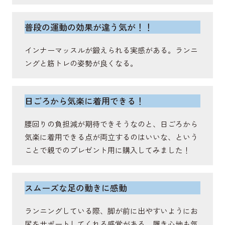
脊柱起立筋
普段の運動の効果が違う気が！！
抗重力伸展活動を通じて脊柱を伸展し姿勢保持や体
インナーマッスルが鍛えられる実感がある。ランニ
幹の安定に関与する筋肉。
ングと筋トレの姿勢が良くなる。
日ごろから気楽に着用できる！
腰回りの負担減が期待できそうなのと、日ごろから
気楽に着用できる点が両立するのはいいな、という
ことで親でのプレゼント用に購入してみました！
スムーズな足の動きに感動
ランニングしている際、脚が前に出やすいようにお
尻をサポートしてくれる感覚がある。履き心地も気