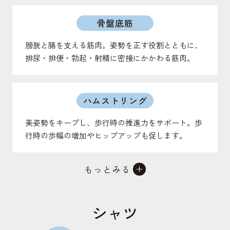
骨盤底筋
膀胱と腸を支える筋肉。姿勢を正す役割とともに、
排尿・排便・勃起・射精に密接にかかわる筋肉。
ハムストリング
美姿勢をキープし、歩行時の推進力をサポート。歩
行時の歩幅の増加やヒップアップも促します。
もっとみる
仙腸関節
背骨と骨盤をつなげる関節。上半身の体重を支え、
シャツ
地面からの衝撃を受け止める役割のある関節。