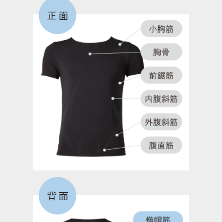
正面
大殿筋
お尻を形成する筋肉で、モモを後方に振る際に働
く。歩いたり走る際に、もっとも働く筋肉。
短内転筋
足の内側にあり、モモを閉じる動作で働く筋肉。こ
の筋力が低下すると、O脚になりやすくなる。
外側広筋
背面
膝を伸ばす筋肉。歩行時の膝の外側へのブレを防
ぎ、安定させる役割のある筋肉。