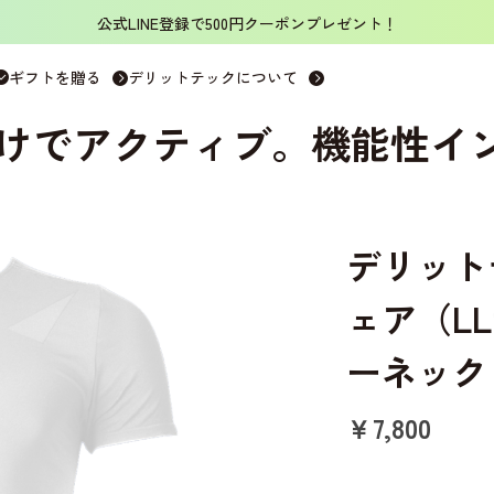
公式LINE登録で500円クーポンプレゼント！
ャツ
>
デリットテック 機能性インナーウェア（LLサイズ） ホワイト
ギフトを贈る
デリットテックについて
けでアクティブ。機能性イ
デリット
ェア（L
ーネック
￥7,800