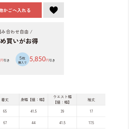
物かごへ入れる
 組み合わせ自由 /
め買いがお得
5
枚
0
5,850
円
引き
円
引き
購入で
ウエスト幅
着丈
身幅【値：幅】
袖丈
【値：幅】
65
41.5
39
17
67
44
41.5
17.5