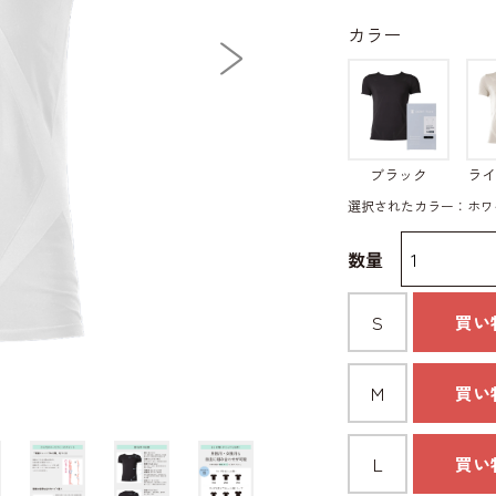
カラー
ブラック
ライ
選択されたカラー：ホワ
数量
S
買い
M
買い
L
買い