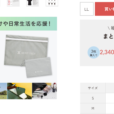
LL
買い
\
まと
3
枚
2,34
購入で
サイズ
S
M