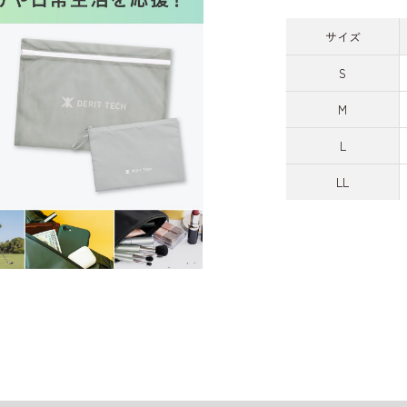
サイズ
S
M
L
LL