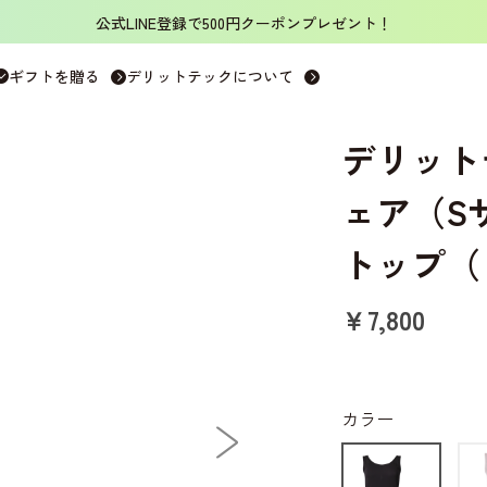
公式LINE登録で500円クーポンプレゼント！
ンクトップ
>
デリットテック 機能性インナーウェア（Sサイズ） ブ
ギフトを贈る
デリットテックについて
デリット
ェア（S
トップ（
￥7,800
カラー