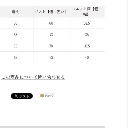
ウエスト幅【値：
着丈
バスト【値：囲い】
幅】
56
68
32.5
58
73
35
60
78
37.5
62
83
40
この商品について問い合わせる