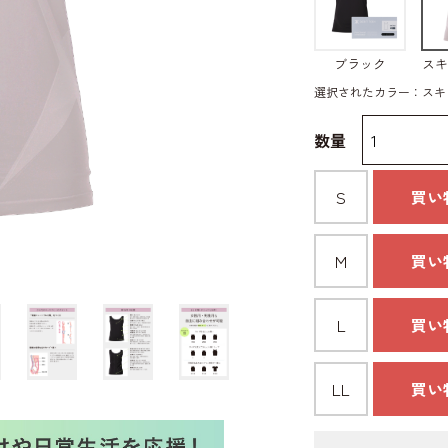
ブラック
スキ
選択されたカラー：スキ
数量
S
買い
M
買い
L
買い
LL
買い