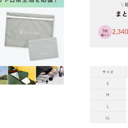
\
まと
3
枚
2,34
購入で
サイズ
S
M
L
LL