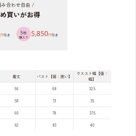
 組み合わせ自由 /
め買いがお得
5
枚
0
5,850
円
引き
円
引き
購入で
ウエスト幅【値：
着丈
バスト【値：囲い】
幅】
56
68
32.5
58
73
35
60
78
37.5
62
83
40