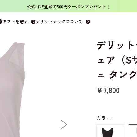
公式LINE登録で500円クーポンプレゼント！
ンクトップ
>
デリットテック 機能性インナーウェア（Sサイズ） ス
ギフトを贈る
デリットテックについて
デリット
ェア（S
ュ タン
￥7,800
カラー