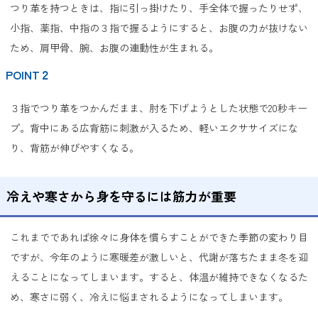
つり革を持つときは、指に引っ掛けたり、手全体で握ったりせず、
小指、薬指、中指の３指で握るようにすると、お腹の力が抜けない
ため、肩甲骨、腕、お腹の連動性が生まれる。
POINT２
３指でつり革をつかんだまま、肘を下げようとした状態で20秒キー
プ。背中にある広背筋に刺激が入るため、軽いエクササイズにな
り、背筋が伸びやすくなる。
冷えや寒さから身を守るには筋力が重要
これまでであれば徐々に身体を慣らすことができた季節の変わり目
ですが、今年のように寒暖差が激しいと、代謝が落ちたまま冬を迎
えることになってしまいます。すると、体温が維持できなくなるた
め、寒さに弱く、冷えに悩まされるようになってしまいます。