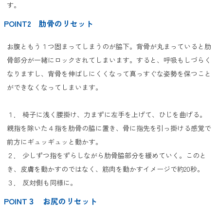
す。
POINT2 肋骨のリセット
お腹ともう１つ固まってしまうのが脇下。背骨が丸まっていると肋
骨部分が一緒にロックされてしまいます。すると、呼吸もしづらく
なりますし、背骨を伸ばしにくくなって真っすぐな姿勢を保つこと
ができなくなってしまいます。
１． 椅子に浅く腰掛け、力まずに左手を上げて、ひじを曲げる。
親指を除いた４指を肋骨の脇に置き、骨に指先を引っ掛ける感覚で
前方にギュッギュッと動かす。
２． 少しずつ指をずらしながら肋骨脇部分を緩めていく。このと
き、皮膚を動かすのではなく、筋肉を動かすイメージで約20秒。
３． 反対側も同様に。
POINT３ お尻のリセット