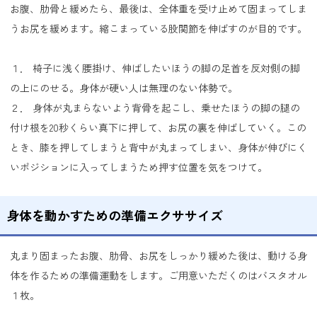
お腹、肋骨と緩めたら、最後は、全体重を受け止めて固まってしま
うお尻を緩めます。縮こまっている股関節を伸ばすのが目的です。
１． 椅子に浅く腰掛け、伸ばしたいほうの脚の足首を反対側の脚
の上にのせる。身体が硬い人は無理のない体勢で。
２． 身体が丸まらないよう背骨を起こし、乗せたほうの脚の腿の
付け根を20秒くらい真下に押して、お尻の裏を伸ばしていく。この
とき、膝を押してしまうと背中が丸まってしまい、身体が伸びにく
いポジションに入ってしまうため押す位置を気をつけて。
身体を動かすための準備エクササイズ
丸まり固まったお腹、肋骨、お尻をしっかり緩めた後は、動ける身
体を作るための準備運動をします。ご用意いただくのはバスタオル
１枚。