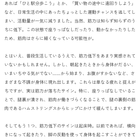
あれば「ひと駅分歩こう」とか、「買い物の途中に遠回りしよう」
など、日常生活の中にあったちょっとした運動チャンスを逃してし
まい、活動量が一気に減りました。当然、筋力は知らず知らずのう
ちに低下。この状態で座りっぱなしだったり、動かなかったりした
ため、筋肉はさらに細くなっている可能性が。
とはいえ、普段生活しているうえで、筋力低下をあまり実感されて
いないかもしれません。しかし、朝起きたときから身体がだるい、
いまいちやる気がでない……から始まり、お腹がすかないなど、さ
まざまな不調が身体に現れ出します。これらは単なる疲れと捉えが
ちですが、実は筋力が落ちたサイン。特に、座りっぱなしでいるこ
とで、腿裏が潰され、筋肉が働きづらくなることで、腿の裏側の筋
肉であるハムストリングスからヒップにかけて緩んでしまいます。
そしてもう１つ、筋力低下のサインは起床時。以前であれば、横向
きになって起きたり、脚の反動を使って身体を起こすことができて