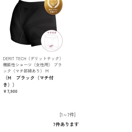
DERIT TECH（デリットテック）
機能性ショーツ（女性用） ブラ
ック（マチ部綿あり） M
（M ブラック（マチ付
き））
￥7,900
[1～7件]
7
件あります