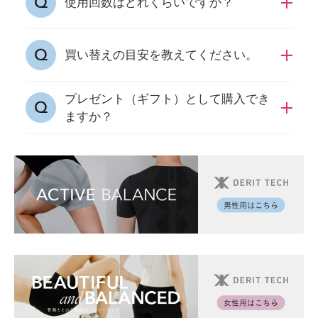
使用回数はどれくらいですか？
が理想の着用方法です。
特定の回数はございませんが、洗濯による生地
買い替えの目安を教えてください。
の伸縮をはじめ劣化がある場合、買い替えをお
すすめいたします。
プレゼント（ギフト）として購入でき
生地の伸縮や劣化がみえた時のほか、期間とし
ますか？
ましては2年をご案内しております。
はい。ご多忙な毎日をお過ごしのご家族、ご友
人、上司・同僚の方へのプレゼントにもおすす
めです。