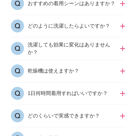
商品の特性上、お客様都合による返品・交換は
おすすめの着用シーンはありますか？
原則として受け付けておりません。
インナーのため、お客様のライフスタイルに応
どのように洗濯したらよいですか？
じてご着用いただけます。
洗濯しても効果に変化はありません
乾燥機は使用せず、洗濯ネットに入れ、日陰干
か？
しをしてください。
効果は落ちませんが、洗濯による生地の伸縮を
乾燥機は使えますか？
はじめ劣化はしてしまいます。
乾燥機の使用はお控えください。
1日何時間着用すればいいですか？
特定の時間はございませんが、インナータイプ
どのくらいで実感できますか？
のため、24時間着用できる設計にしておりま
す。
期待できる効果には、個人差がございます。