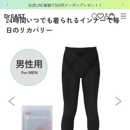
ホーム
>
DERIT TECH
>
DERIT TECHメンズ
>
リカバリーウェア
>
デリットテッ
公式LINE登録で500円クーポンプレゼント！
24時間いつでも着られるインナーで毎
日のリカバリー