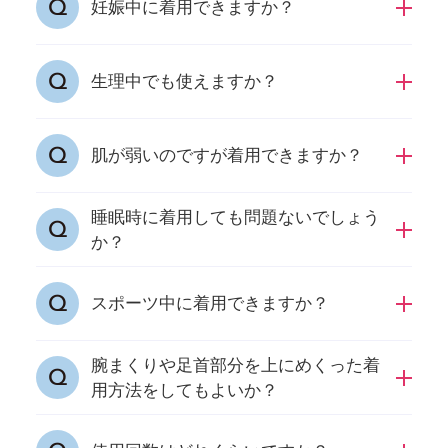
妊娠中に着用できますか？
妊娠中でもご着用いただけますが、体調に変化
生理中でも使えますか？
があった場合、着用をお控えください。
ご着用いただけますが、体調に変化があった場
肌が弱いのですが着用できますか？
合、着用をお控えください。
睡眠時に着用しても問題ないでしょう
個人差がございますため、素材等ご確認のう
か？
え、着用後、体調に変化がございましたら、着
用をお控えください。
睡眠時もご着用いただけます。
スポーツ中に着用できますか？
腕まくりや足首部分を上にめくった着
スポーツ時もご着用いただけますが、体調に変
用方法をしてもよいか？
化があった場合、着用をお控えください。
問題はございませんが、全体が覆われているの