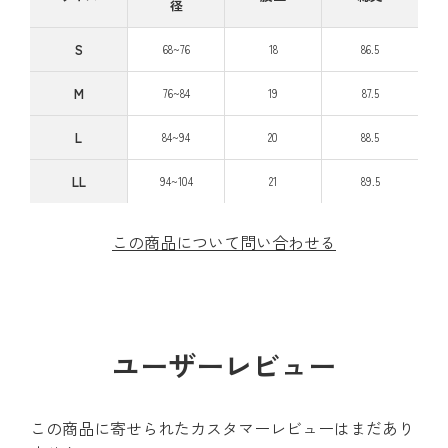
径
S
68~76
18
86.5
M
76~84
19
87.5
L
84~94
20
88.5
LL
94~104
21
89.5
この商品について問い合わせる
ユーザーレビュー
この商品に寄せられたカスタマーレビューはまだあり