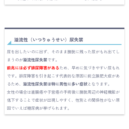
溢流性（いつりゅうせい）尿失禁
尿を出したいのに出ず、そのまま膀胱に残った尿がもれ出てし
まうのが
溢流性尿失禁
です。
前兆には必ず排尿障害がある
ため、早めに気づきやすい尿もれ
です。排尿障害を引き起こす代表的な原因に前立腺肥大症があ
るため、
溢流性尿失禁は特に男性に多い症状
となります。
女性の場合は直腸癌や子宮癌の手術後に膀胱周辺の神経機能が
低下することで症状が出現しやすく、性別との関係性がない原
因でいえば糖尿病が挙げられます。