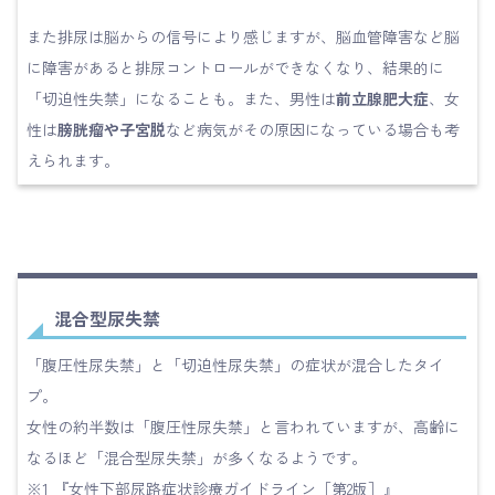
また排尿は脳からの信号により感じますが、脳血管障害など脳
に障害があると排尿コントロールができなくなり、結果的に
「切迫性失禁」になることも。また、男性は
前立腺肥大症
、女
性は
膀胱瘤や子宮脱
など病気がその原因になっている場合も考
えられます。
混合型尿失禁
「腹圧性尿失禁」と「切迫性尿失禁」の症状が混合したタイ
プ。
女性の約半数は「腹圧性尿失禁」と言われていますが、高齢に
なるほど「混合型尿失禁」が多くなるようです。
※1 『女性下部尿路症状診療ガイドライン［第2版］』