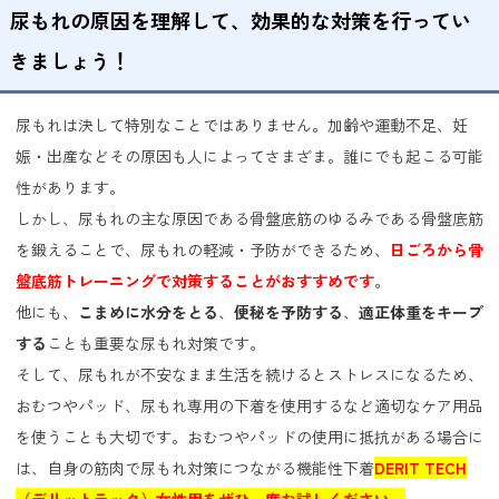
尿もれの原因を理解して、効果的な対策を行ってい
きましょう！
尿もれは決して特別なことではありません。加齢や運動不足、妊
娠・出産などその原因も人によってさまざま。誰にでも起こる可能
性があります。
しかし、尿もれの主な原因である骨盤底筋のゆるみである骨盤底筋
を鍛えることで、尿もれの軽減・予防ができるため、
日ごろから骨
盤底筋トレーニングで対策することがおすすめです
。
他にも、
こまめに水分をとる
、
便秘を予防する
、
適正体重をキープ
する
ことも重要な尿もれ対策です。
そして、尿もれが不安なまま生活を続けるとストレスになるため、
おむつやパッド、尿もれ専用の下着を使用するなど適切なケア用品
を使うことも大切です。おむつやパッドの使用に抵抗がある場合に
は、自身の筋肉で尿もれ対策につながる機能性下着
DERIT TECH
（デリットテック）女性用をぜひ一度お試しください。