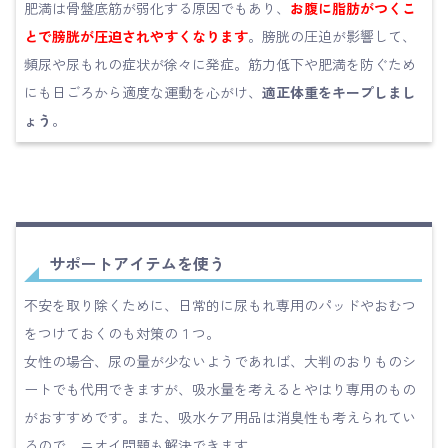
肥満は骨盤底筋が弱化する原因でもあり、
お腹に脂肪がつくこ
とで膀胱が圧迫されやすくなります
。膀胱の圧迫が影響して、
頻尿や尿もれの症状が徐々に発症。筋力低下や肥満を防ぐため
にも日ごろから適度な運動を心がけ、
適正体重をキープしまし
ょう
。
サポートアイテムを使う
不安を取り除くために、日常的に尿もれ専用のパッドやおむつ
をつけておくのも対策の１つ。
女性の場合、尿の量が少ないようであれば、大判のおりものシ
ートでも代用できますが、吸水量を考えるとやはり専用のもの
がおすすめです。また、吸水ケア用品は消臭性も考えられてい
るので、ニオイ問題も解決できます。