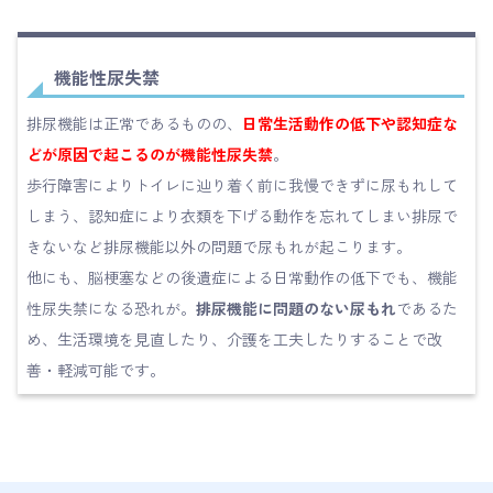
機能性尿失禁
排尿機能は正常であるものの、
日常生活動作の低下や認知症な
どが原因で起こるのが機能性尿失禁
。
歩行障害によりトイレに辿り着く前に我慢できずに尿もれして
しまう、認知症により衣類を下げる動作を忘れてしまい排尿で
きないなど排尿機能以外の問題で尿もれが起こります。
他にも、脳梗塞などの後遺症による日常動作の低下でも、機能
性尿失禁になる恐れが。
排尿機能に問題のない尿もれ
であるた
め、生活環境を見直したり、介護を工夫したりすることで改
善・軽減可能です。