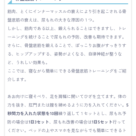
筋肉、とくにインナーマッスルの衰えにより引き起こされる骨
盤底筋の衰えは、尿もれの大きな原因の１つ。
しかし、筋肉である以上、鍛えられることはできますし、トレ
ーニングを続けることで尿もれの予防、改善も期待できます。
さらに、骨盤底筋を鍛えることで、ぽっこりお腹がすっきりす
る、ヒップアップする、姿勢がよくなる、自律神経が整うな
ど、うれしい効果も。
ここでは、寝ながら簡単にできる骨盤底筋トレーニングをご紹
介します。
あお向けに寝そべり、足を肩幅に開いてひざを立てます。体の
力を抜き、肛門または膣を締めるように力を入れてください。
5
秒間力を入れた状態を10回
繰り返して１セットとし、尿もれ予
防の場合は
1日3セット
、尿もれ改善の場合は
1日5セット
行って
ください。ベッドの上やスマホを見ながらでも簡単にできるト