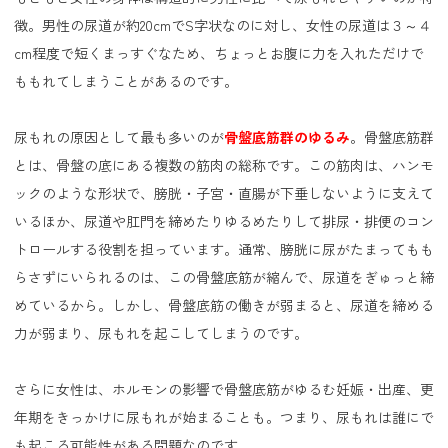
徴。男性の尿道が約20cmでS字状なのに対し、女性の尿道は３～４
cm程度で短くまっすぐなため、ちょっとお腹に力を入れただけで
ももれてしまうことがあるのです。
尿もれの原因として最も多いのが
骨盤底筋群のゆるみ
。骨盤底筋群
とは、骨盤の底にある複数の筋肉の総称です。この筋肉は、ハンモ
ックのような形状で、膀胱・子宮・直腸が下垂しないように支えて
いるほか、尿道や肛門を締めたりゆるめたりして排尿・排便のコン
トロールする役割を担っています。通常、膀胱に尿がたまってもも
らさずにいられるのは、この骨盤底筋が縮んで、尿道をぎゅっと締
めているから。しかし、骨盤底筋の働きが弱まると、尿道を締める
力が弱まり、尿もれを起こしてしまうのです。
さらに女性は、ホルモンの影響で骨盤底筋がゆるむ妊娠・出産、更
年期をきっかけに尿もれが始まることも。つまり、尿もれは誰にで
も起こる可能性がある問題なのです。