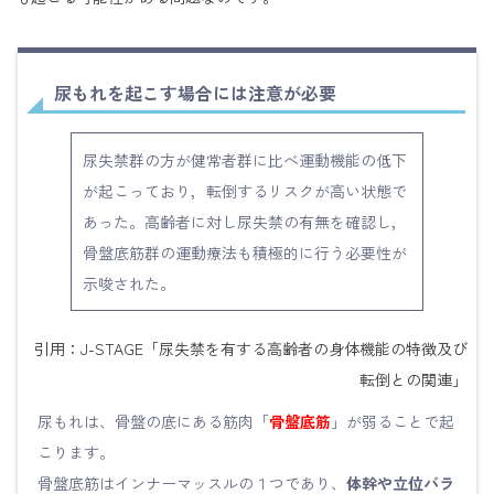
尿もれを起こす場合には注意が必要
尿失禁群の方が健常者群に比べ運動機能の低下
が起こっており，転倒するリスクが高い状態で
あった。高齢者に対し尿失禁の有無を確認し，
骨盤底筋群の運動療法も積極的に行う必要性が
示唆された。
引用：J-STAGE「尿失禁を有する高齢者の身体機能の特徴及び
転倒との関連」
尿もれは、骨盤の底にある筋肉「
骨盤底筋
」が弱ることで起
こります。
骨盤底筋はインナーマッスルの１つであり、
体幹や立位バラ