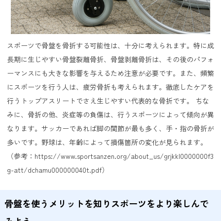
スポーツで骨盤を骨折する可能性は、十分に考えられます。特に成
長期に生じやすい骨盤裂離骨折、骨盤剥離骨折は、その後のパフォ
ーマンスにも大きな影響を与えるため注意が必要です。また、頻繁
にスポーツを行う人は、疲労骨折も考えられます。徹底したケアを
行うトップアスリートでさえ生じやすい代表的な骨折です。 ちな
みに、骨折の他、炎症等の負傷は、行うスポーツによって傾向が異
なります。サッカーであれば脚の関節が最も多く、手・指の骨折が
多いです。野球は、年齢によって損傷箇所の変化が見られます。
（参考：
https://www.sportsanzen.org/about_us/grjkkl0000000f3
g-att/dchamu000000040t.pdf
）
骨盤を使うメリットを知りスポーツをより楽しんで
みよう